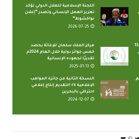
اللجنة الإسلامية للهلال الدولي تؤكد
تعزيز العمل الإنساني وتصدر “إعلان
نواكشوط”
2026-07-25
انطلاق مهرجان الثقافات والشعوب الـ13
مركز الملك سلمان للإغاثة يحصد
خمس جوائز دولية خلال العام 2024م
تقديرًا لجهوده الإنسانية
الدارسون باكاديمية اتحاد اذاعات
ن الإسلامي
2025-01-13
وتليفزيونات التعاون الإسلامي
اء...
يؤدون ...
م
النسخة الثانية من جائزة المواهب
2022-02-16
الإعلامية ٢٠٢٤لتقديم إنتاج إعلامي
احترافي بالبحرين
2024-12-07