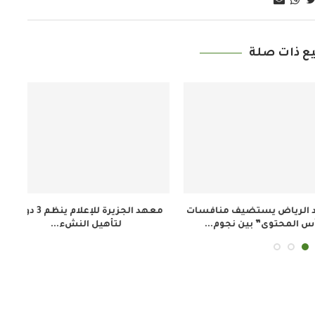
ع ذات صلة
معهد الجزيرة للإعلام ينظم 3 دورات
إطلاق فيلم «تلفزيون المخرج»
ملت
ل النشء...
لاستعادة ذاكرة المجتمع الإيفواري...