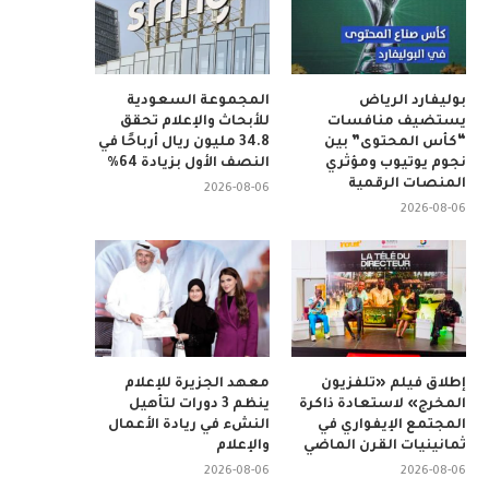
بوليفارد الرياض
المجموعة السعودية
يستضيف منافسات
للأبحاث والإعلام تحقق
“كأس المحتوى” بين
34.8 مليون ريال أرباحًا في
نجوم يوتيوب ومؤثري
النصف الأول بزيادة 64%
المنصات الرقمية
2026-08-06
2026-08-06
إطلاق فيلم «تلفزيون
معهد الجزيرة للإعلام
المخرج» لاستعادة ذاكرة
ينظم 3 دورات لتأهيل
المجتمع الإيفواري في
النشء في ريادة الأعمال
ثمانينيات القرن الماضي
والإعلام
2026-08-06
2026-08-06