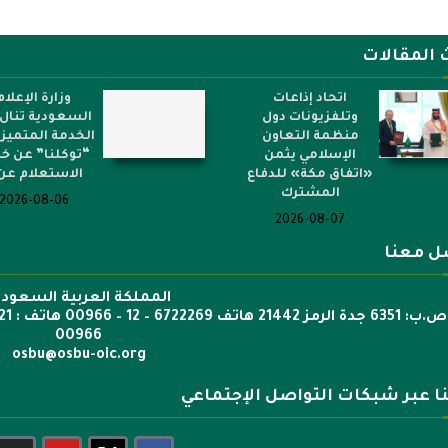
 المقالات
اتحاد إذاعات
وزارة الإعلام
وتلفزيونات دول
السعودية تنال 
منظمة التعاون
الخدمة المتميز
الإسلامي يثمن
“توكلنا” عن خ
«اتفاق مكة» للدفاع
الاستعلام عن.
المشترك
2026-08-06
2026-08-07
ل معنا
المملكة العربية السعودي
00966
osbu@osbu-oic.org
نا عبر شبكات التواصل الإجتماعي