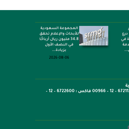
المجموعة السعودية
درع
للأبحاث والإعلام تحقق
ة في
34.8 مليون ريال أرباحًا
دمة
في النصف الأول
..
بزيادة...
2026-08-06
ة
ص.ب: 6351 جدة الرمز 21442 هاتف 6722269 – 12 – 00966 هاتف : 6721121 – 12 – 00966 فاكس : 6722600 – 12 –