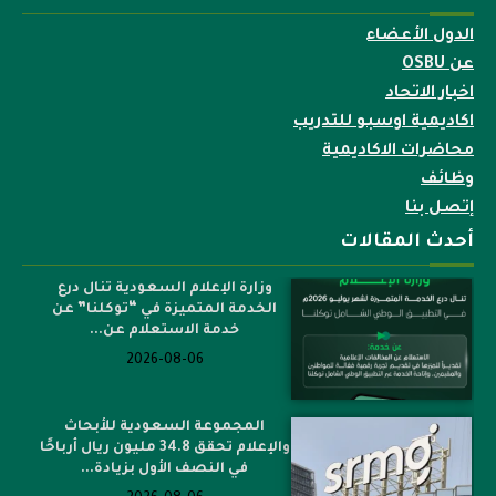
الدول الأعضاء
عن OSBU
اخبار الاتحاد
اكاديمية اوسبو للتدريب
محاضرات الاكاديمية
وظائف
إتصل بنا
أحدث المقالات
وزارة الإعلام السعودية تنال درع
الخدمة المتميزة في “توكلنا” عن
خدمة الاستعلام عن...
2026-08-06
المجموعة السعودية للأبحاث
والإعلام تحقق 34.8 مليون ريال أرباحًا
في النصف الأول بزيادة...