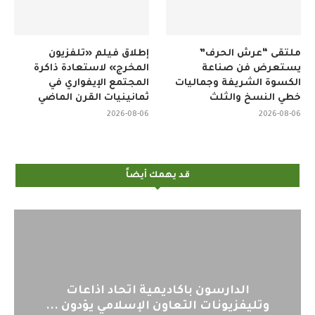
ملتقى “عرش الحرف”
إطلاق فيلم «تلفزيون
يستعرض فن صناعة
المخرج» لاستعادة ذاكرة
الكسوة الشريفة وجماليات
المجتمع الإيفواري في
خطي النسخ والثلث
ثمانينيات القرن الماضي
2026-08-06
2026-08-06
قد يهمك أيضاً
مية اتحاد اذاعات
اليوم : المشاركة بالا
ن الإسلامي يؤدون ...
لمنظمي قمة اس