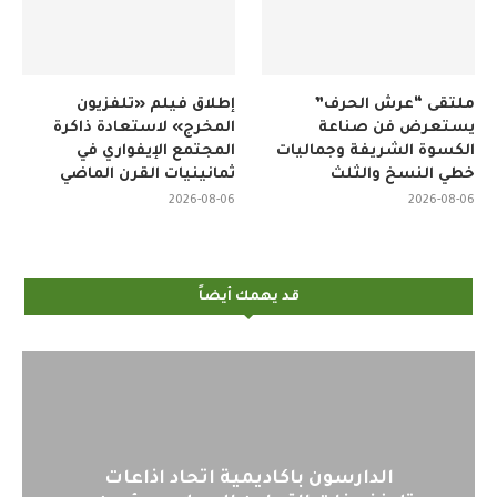
ملتقى “عرش الحرف”
إطلاق فيلم «تلفزيون
يستعرض فن صناعة
المخرج» لاستعادة ذاكرة
الكسوة الشريفة وجماليات
المجتمع الإيفواري في
خطي النسخ والثلث
ثمانينيات القرن الماضي
2026-08-06
2026-08-06
قد يهمك أيضاً
الدارسون باكاديمية اتحاد اذاعات