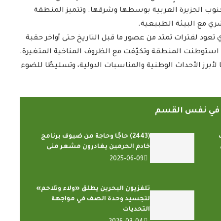
جنوب الجزيرة العربية بوسطها وشرقها. وتتميز المنطقة
شري مع البيئة الطبيعية.
ية عن أكثر من 12 ألف معلم أثري تعود لفترات تمتد من عصور ما قبل التاريخ حتى أواخر حقبة
 استوطنت المنطقة وتكيّفت مع الظروف المناخية المتغيرة.
 لأبرز الأحداث الوطنية والمناسبات الدولية، وتسليطًا للضوء
ً في نفس القسم
(2443) حاجًا وحاجة من ضيوف برنامج
خادم الحرمين يغادرون مشعر منى
2025-06-09
تلفزيون البحرين يطلق «ولاء وتلاحم»
لتجسيد وحدة الصف في مواجهة
التحديات