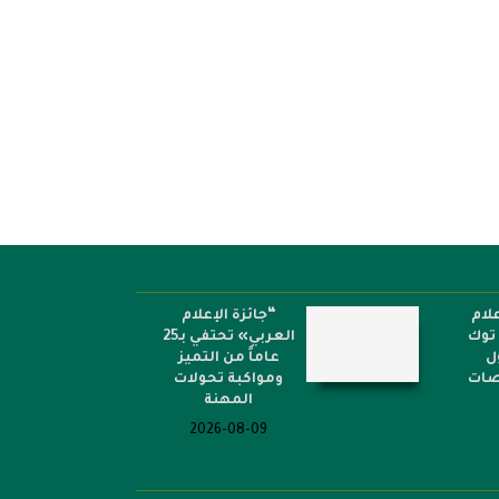
لام
“جائزة الإعلام
توك
العربي» تحتفي بـ25
ل
عاماً من التميز
نصات
ومواكبة تحولات
المهنة
2026-08-09