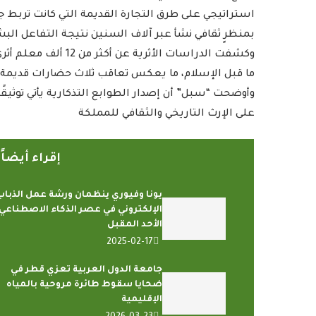
استراتيجي على طرق التجارة القديمة التي كانت تربط 
بمنظرٍ ثقافي نشأ عبر آلاف السنين نتيجة التفاعل الب
وكشفت الدراسات الأثر
ما قبل الإسلام، ما يعكس تعاقب ثلاث حضارات قديمة
وأوضحت “سبل” أن إصدار الطوابع التذكارية يأتي توثيقًا
على الإرث التاريخي والثقافي للمملكة
إقراء أيضا
يونا وفيوري ينظمان ورشة عمل الذباب
الإلكتروني في عصر الذكاء الاصطناعي
الأحد المقبل
2025-02-17
جامعة الدول العربية تعزي قطر في
ضحايا سقوط طائرة مروحية بالمياه
الإقليمية