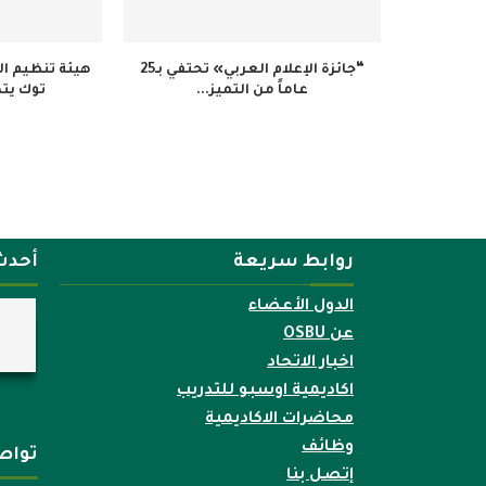
“جائزة الإعلام العربي» تحتفي بـ25
هيئة تنظيم ال
عاماً من التميز...
توك يتص
روابط سريعة
أحدث
الدول الأعضاء
عن OSBU
اخبار الاتحاد
اكاديمية اوسبو للتدريب
محاضرات الاكاديمية
وظائف
تواص
إتصل بنا