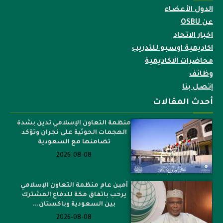
الدول الأعضاء
عن OSBU
اخبار الاتحاد
اكاديمية اوسبو للتدريب
محاضرات الاكاديمية
وظائف
إتصل بنا
أحدث المقالات
منظمة التعاون الإسلامي تدين بشدة
الهجمات الحوثية على نجران وتؤكد
تضامنها مع السعودية
2026-08-08
أمين عام منظمة التعاون الإسلامي
يرحب باتفاق مكة للدفاع المشترك
بين السعودية وباكستان...
2026-08-08