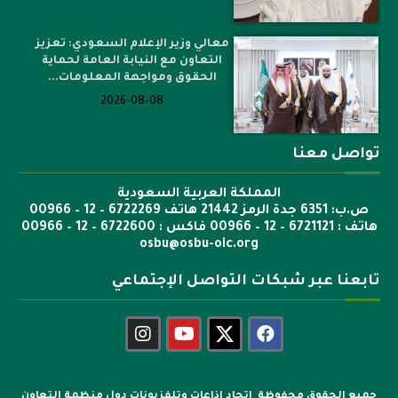
معالي وزير الإعلام السعودي: تعزيز
التعاون مع النيابة العامة لحماية
الحقوق ومواجهة المعلومات...
2026-08-08
تواصل معنا
المملكة العربية السعودية
ص.ب: 6351 جدة الرمز 21442 هاتف 6722269 – 12 – 00966
هاتف : 6721121 – 12 – 00966 فاكس : 6722600 – 12 – 00966
osbu@osbu-oic.org
تابعنا عبر شبكات التواصل الإجتماعي
جميع الحقوق محفوظة اتحاد اذاعات وتلفزيونات دول منظمة التعاون