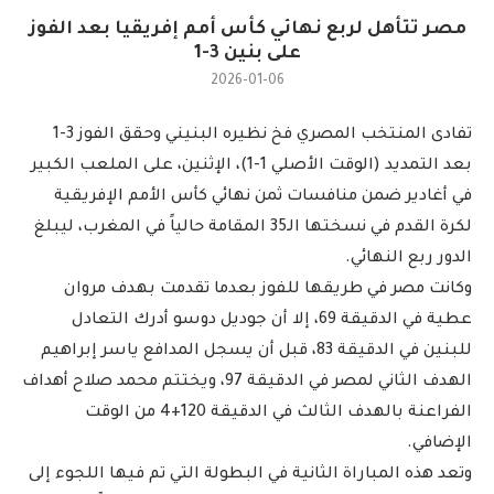
مصر تتأهل لربع نهائي كأس أمم إفريقيا بعد الفوز
على بنين 3-1
2026-01-06
تفادى المنتخب المصري فخ نظيره البنيني وحقق الفوز 3-1
بعد التمديد (الوقت الأصلي 1-1)، الإثنين، على الملعب الكبير
في أغادير ضمن منافسات ثمن نهائي كأس الأمم الإفريقية
لكرة القدم في نسختها الـ35 المقامة حالياً في المغرب، ليبلغ
الدور ربع النهائي.
وكانت مصر في طريقها للفوز بعدما تقدمت بهدف مروان
عطية في الدقيقة 69، إلا أن جوديل دوسو أدرك التعادل
للبنين في الدقيقة 83، قبل أن يسجل المدافع ياسر إبراهيم
الهدف الثاني لمصر في الدقيقة 97، ويختتم محمد صلاح أهداف
الفراعنة بالهدف الثالث في الدقيقة 120+4 من الوقت
الإضافي.
وتعد هذه المباراة الثانية في البطولة التي تم فيها اللجوء إلى