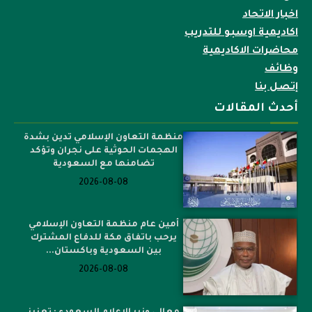
اخبار الاتحاد
اكاديمية اوسبو للتدريب
محاضرات الاكاديمية
وظائف
إتصل بنا
أحدث المقالات
منظمة التعاون الإسلامي تدين بشدة
الهجمات الحوثية على نجران وتؤكد
تضامنها مع السعودية
2026-08-08
أمين عام منظمة التعاون الإسلامي
يرحب باتفاق مكة للدفاع المشترك
بين السعودية وباكستان...
2026-08-08