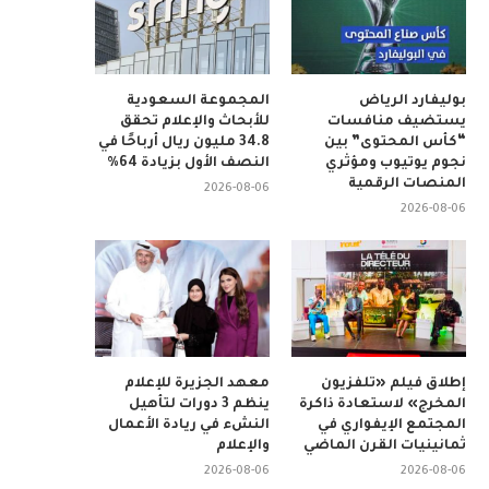
بوليفارد الرياض
المجموعة السعودية
يستضيف منافسات
للأبحاث والإعلام تحقق
“كأس المحتوى” بين
34.8 مليون ريال أرباحًا في
نجوم يوتيوب ومؤثري
النصف الأول بزيادة 64%
المنصات الرقمية
2026-08-06
2026-08-06
إطلاق فيلم «تلفزيون
معهد الجزيرة للإعلام
المخرج» لاستعادة ذاكرة
ينظم 3 دورات لتأهيل
المجتمع الإيفواري في
النشء في ريادة الأعمال
ثمانينيات القرن الماضي
والإعلام
2026-08-06
2026-08-06