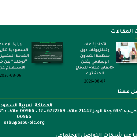
 المقالات
اتحاد إذاعات
وزارة الإعلام
وتلفزيونات دول
السعودية تنال 
منظمة التعاون
الخدمة المتميز
الإسلامي يثمن
“توكلنا” عن خ
«اتفاق مكة» للدفاع
الاستعلام عن.
المشترك
2026-08-06
2026-08-07
ل معنا
المملكة العربية السعودي
00966
osbu@osbu-oic.org
نا عبر شبكات التواصل الإجتماعي