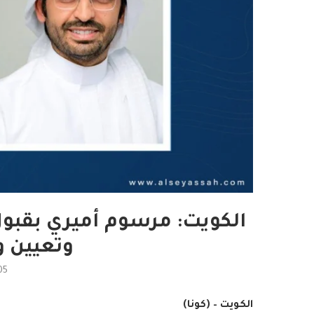
الكويت: مرسوم أميري بقبول 
وتعيين وز
05
الكويت – (كونا)