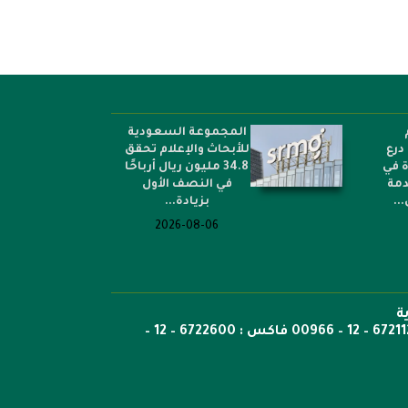
المجموعة السعودية
درع
للأبحاث والإعلام تحقق
ة في
34.8 مليون ريال أرباحًا
دمة
في النصف الأول
..
بزيادة...
2026-08-06
ة
ص.ب: 6351 جدة الرمز 21442 هاتف 6722269 – 12 – 00966 هاتف : 6721121 – 12 – 00966 فاكس : 6722600 – 12 –