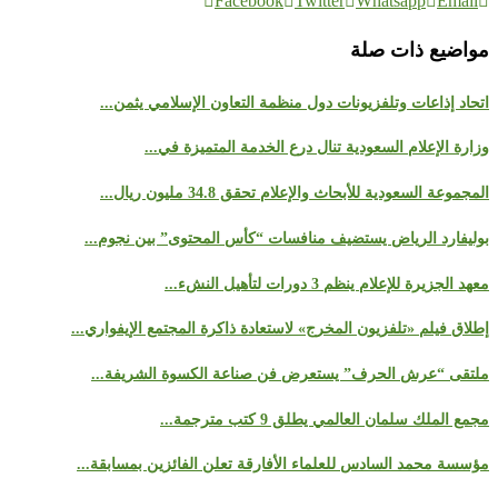
Facebook
Twitter
Whatsapp
Email
مواضيع ذات صلة
اتحاد إذاعات وتلفزيونات دول منظمة التعاون الإسلامي يثمن...
وزارة الإعلام السعودية تنال درع الخدمة المتميزة في...
المجموعة السعودية للأبحاث والإعلام تحقق 34.8 مليون ريال...
بوليفارد الرياض يستضيف منافسات “كأس المحتوى” بين نجوم...
معهد الجزيرة للإعلام ينظم 3 دورات لتأهيل النشء...
إطلاق فيلم «تلفزيون المخرج» لاستعادة ذاكرة المجتمع الإيفواري...
ملتقى “عرش الحرف” يستعرض فن صناعة الكسوة الشريفة...
مجمع الملك سلمان العالمي يطلق 9 كتب مترجمة...
مؤسسة محمد السادس للعلماء الأفارقة تعلن الفائزين بمسابقة...