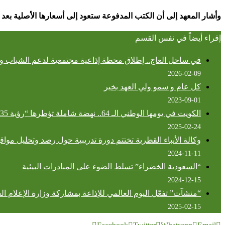
وأشار المعهد إلى أن الكتب المدفوعة ستعود إلى أسعارها الأصلية بعد 3 أبريل 2026، فيما ستظل الكتب المجانية متاحة كالمعتاد عبر المنصة الرقمية
إقراء أيضاً في نفس القسم
في ساحل العاج.. إطلاق محطة إذاعية مجتمعية لدعم الشباب وا
2026-02-09
كل عام و سمو ولي العهد بخير
2023-09-01
الكويت في يومها الوطني الـ 64.. نهضة شاملة تؤطرها “رؤية 2035”
2025-02-24
وكالة الأنباء القطرية تختتم دورة تدريبية حول رصد وتحليل مواق
2024-11-11
“السعودية الخضراء” تسلط الضوء على المبادرات البيئية
2024-12-15
“منشآت” تفعّل اليوم العالمي للإذاعة بمشاركة وزارة الإعلام ال
2025-02-15