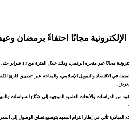
 الإلكترونية مجانًا احتفاءً برمضان وعي
لال الفترة من 18 فبراير حتى 3 أبريل 2026، احتفاءً بحلول شهر رمضان المبارك وعيد الفطر
ة في الاقتصاد والتمويل الإسلامي، والمتاحة عبر “تطبيق قارئ الكتب
العرض
.
قود من الدراسات والأبحاث العلمية الموجهة إلى صُنّاع السياسات والم
هذه المبادرة تأتي في إطار التزام المعهد بتوسيع نطاق الوصول إلى المع