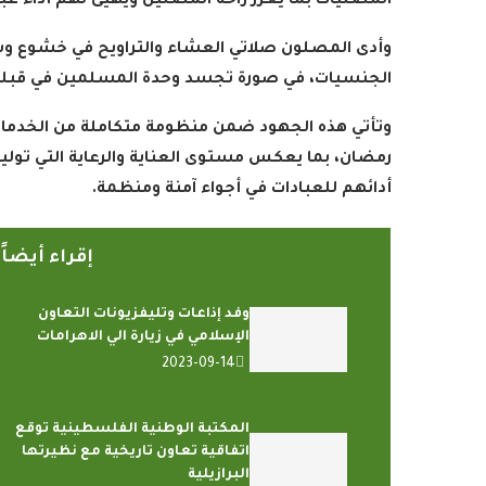
المصليات بما يعزز راحة المصلين ويهيئ لهم أداء عبا
وأدى المصلون صلاتي العشاء والتراويح في خشوع وس
الجنسيات، في صورة تجسد وحدة المسلمين في قبلته
وتأتي هذه الجهود ضمن منظومة متكاملة من الخدمات
رمضان، بما يعكس مستوى العناية والرعاية التي توليه
أدائهم للعبادات في أجواء آمنة ومنظمة
.
إقراء أيضا
وفد إذاعات وتليفزيونات التعاون
الإسلامي في زيارة الي الاهرامات
2023-09-14
المكتبة الوطنية الفلسطينية توقع
اتفاقية تعاون تاريخية مع نظيرتها
البرازيلية