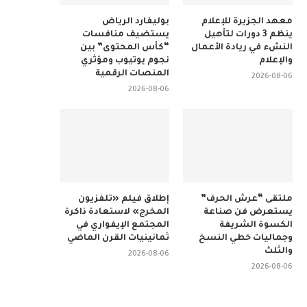
معهد الجزيرة للإعلام
بوليفارد الرياض
ينظم 3 دورات لتأهيل
يستضيف منافسات
النشء في ريادة الأعمال
“كأس المحتوى” بين
والإعلام
نجوم يوتيوب ومؤثري
المنصات الرقمية
2026-08-06
2026-08-06
ملتقى “عرش الحرف”
إطلاق فيلم «تلفزيون
يستعرض فن صناعة
المخرج» لاستعادة ذاكرة
الكسوة الشريفة
المجتمع الإيفواري في
وجماليات خطي النسخ
ثمانينيات القرن الماضي
والثلث
2026-08-06
2026-08-06