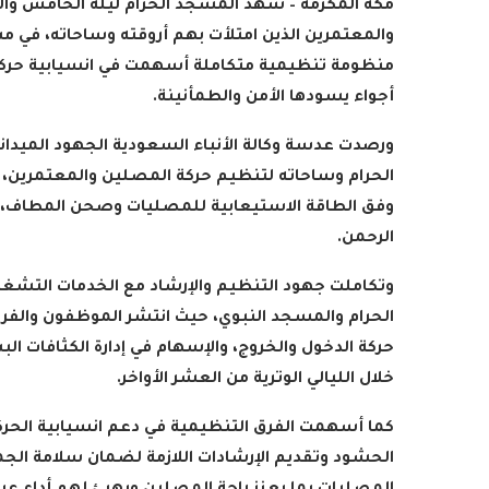
مكة المكرمة – شهد المسجد الحرام ليلة الخامس وا
والمعتمرين الذين امتلأت بهم أروقته وساحاته، ف
منظومة تنظيمية متكاملة أسهمت في انسيابية حرك
أجواء يسودها الأمن والطمأنينة
.
ورصدت عدسة وكالة الأنباء السعودية الجهود الميدان
الحرام وساحاته لتنظيم حركة المصلين والمعتمرين،
وفق الطاقة الاستيعابية للمصليات وصحن المطاف، ب
الرحمن
.
وتكاملت جهود التنظيم والإرشاد مع الخدمات التشغيل
الحرام والمسجد النبوي، حيث انتشر الموظفون والفر
حركة الدخول والخروج، والإسهام في إدارة الكثافات
خلال الليالي الوترية من العشر الأواخر
.
كما أسهمت الفرق التنظيمية في دعم انسيابية الحرك
الحشود وتقديم الإرشادات اللازمة لضمان سلامة الج