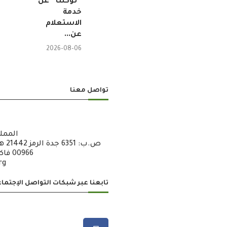
“توكلنا” عن
خدمة
الاستعلام
عن...
2026-08-06
تواصل معنا
الممل
00966 فاكس : 6722600 – 12 – 00966
rg
تابعنا عبر شبكات التواصل الإجتما