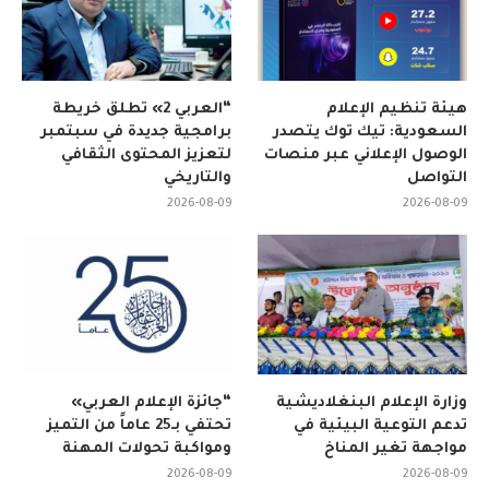
هيئة تنظيم الإعلام
“العربي 2» تطلق خريطة
السعودية: تيك توك يتصدر
برامجية جديدة في سبتمبر
الوصول الإعلاني عبر منصات
لتعزيز المحتوى الثقافي
التواصل
والتاريخي
2026-08-09
2026-08-09
وزارة الإعلام البنغلاديشية
“جائزة الإعلام العربي»
تدعم التوعية البيئية في
تحتفي بـ25 عاماً من التميز
مواجهة تغير المناخ
ومواكبة تحولات المهنة
2026-08-09
2026-08-09