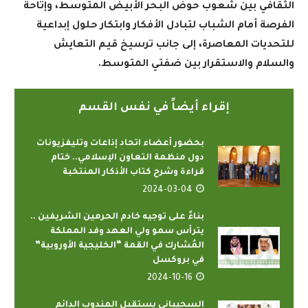
الثقافي بين شعوب حوض البحر الأبيض المتوسط، وإتاحة
الفرصة أمام الشباب لتبادل الأفكار وابتكار حلول إبداعية
للتحديات المعاصرة، إلى جانب ترسيخ قيم التعايش
والسلام والاستقرار بين ضفتي المتوسط
.
إقراء أيضاً في نفس القسم
بحضور أعضاء اتحاد إذاعات وتليفزيونات
دول منظمة التعاون الإسلامي.. ختام
قراءة وشرح كتاب الأذكار المنتخبة
2024-03-04
بناءً على توجيه خادم الحرمين الشريفين ..
يترأس سمو ولي العهد وفد المملكة
المُشارك في القمة “الخليجية الأوروبية”
في بروكسل
2024-10-16
السحيباني يستقبل المندوب الدائم