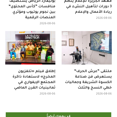
معهد الجزيرة للإعلام ينظم
بوليفارد الرياض يستضيف
3 دورات لتأهيل النشء في
منافسات “كأس المحتوى”
ريادة الأعمال والإعلام
بين نجوم يوتيوب ومؤثري
المنصات الرقمية
2026-08-06
2026-08-06
ملتقى “عرش الحرف”
إطلاق فيلم «تلفزيون
يستعرض فن صناعة
المخرج» لاستعادة ذاكرة
الكسوة الشريفة وجماليات
المجتمع الإيفواري في
خطي النسخ والثلث
ثمانينيات القرن الماضي
2026-08-06
2026-08-06
قد يهمك أيضاً