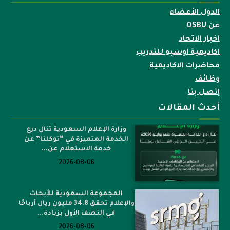
الدول الأعضاء
عن OSBU
اخبار الاتحاد
اكاديمية اوسبو للتدريب
محاضرات الاكاديمية
وظائف
إتصل بنا
أحدث المقالات
وزارة الإعلام السعودية تنال درع
الخدمة المتميزة في “توكلنا” عن
خدمة الاستعلام عن...
2026-08-06
المجموعة السعودية للأبحاث
والإعلام تحقق 34.8 مليون ريال أرباحًا
في النصف الأول بزيادة...
2026-08-06