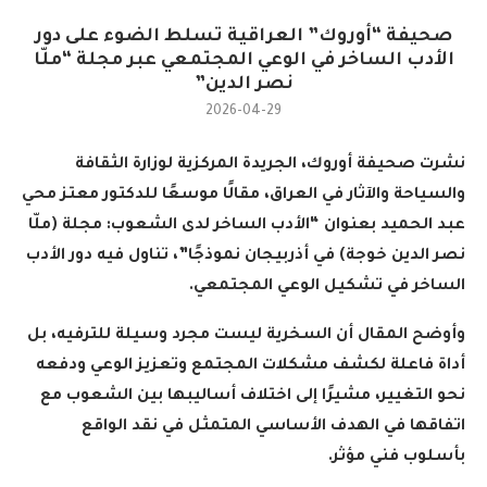
صحيفة “أوروك” العراقية تسلط الضوء على دور
الأدب الساخر في الوعي المجتمعي عبر مجلة “ملّا
نصر الدين”
2026-04-29
نشرت صحيفة أوروك، الجريدة المركزية لوزارة الثقافة
والسياحة والآثار في العراق، مقالًا موسعًا للدكتور معتز محي
عبد الحميد بعنوان “الأدب الساخر لدى الشعوب: مجلة (ملّا
نصر الدين خوجة) في أذربيجان نموذجًا”، تناول فيه دور الأدب
الساخر في تشكيل الوعي المجتمعي
.
وأوضح المقال أن السخرية ليست مجرد وسيلة للترفيه، بل
أداة فاعلة لكشف مشكلات المجتمع وتعزيز الوعي ودفعه
نحو التغيير، مشيرًا إلى اختلاف أساليبها بين الشعوب مع
اتفاقها في الهدف الأساسي المتمثل في نقد الواقع
بأسلوب فني مؤثر
.