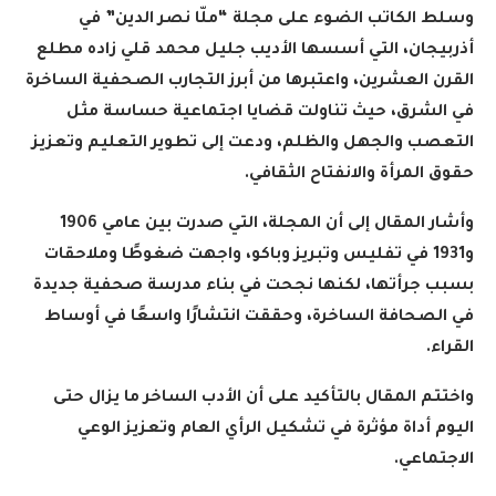
وسلط الكاتب الضوء على مجلة “ملّا نصر الدين” في
أذربيجان، التي أسسها الأديب جليل محمد قلي زاده مطلع
القرن العشرين، واعتبرها من أبرز التجارب الصحفية الساخرة
في الشرق، حيث تناولت قضايا اجتماعية حساسة مثل
التعصب والجهل والظلم، ودعت إلى تطوير التعليم وتعزيز
حقوق المرأة والانفتاح الثقافي
.
وأشار المقال إلى أن المجلة، التي صدرت بين عامي 1906
و1931 في تفليس وتبريز وباكو، واجهت ضغوطًا وملاحقات
بسبب جرأتها، لكنها نجحت في بناء مدرسة صحفية جديدة
في الصحافة الساخرة، وحققت انتشارًا واسعًا في أوساط
القراء
.
واختتم المقال بالتأكيد على أن الأدب الساخر ما يزال حتى
اليوم أداة مؤثرة في تشكيل الرأي العام وتعزيز الوعي
الاجتماعي
.