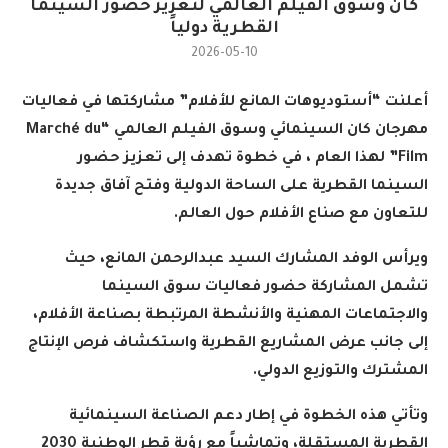
كان وسوق الفيلم العالمي لتعزيز حضور السينما
القطرية دولياً
2026-05-10
أعلنت “أستوديوهات المانع للأفلام” مشاركتها في فعاليات
مهرجان كان السينمائي وسوق الفيلم العالمي
“Marché du
Film”
لهذا العام
،
في
خطوة
تهدف
إلى
تعزيز
حضور
السينما
القطرية
على
الساحة
الدولية
وفتح
آفاق
جديدة
للتعاون
مع
صناع
الأفلام
حول
العالم
.
ويرأس الوفد المشارك السيد عبدالرحمن المانع، حيث
تشمل المشاركة حضور فعاليات سوق السينما
والاجتماعات المهنية والأنشطة المرتبطة بصناعة الأفلام،
إلى جانب عرض المشاريع القطرية واستكشاف فرص الإنتاج
المشترك والتوزيع الدولي
.
وتأتي هذه الخطوة في إطار دعم الصناعة السينمائية
القطرية المستقلة، وتماشياً مع رؤية قطر الوطنية 2030