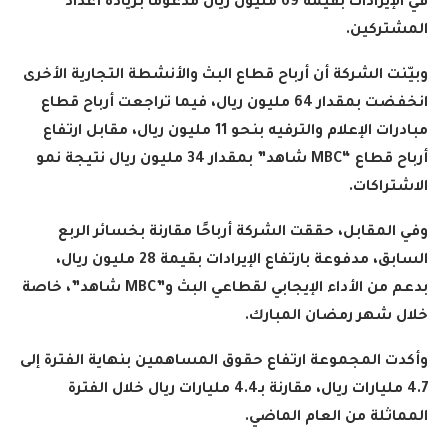
في الإيرادات بقيمة 69 مليون ريال مدعومًا بزيادة أعداد
المشتركين
.
وبيّنت الشركة أن أرباح قطاع البث والأنشطة التجارية الأخرى
انخفضت بمقدار 64 مليون ريال، فيما تراجعت أرباح قطاع
مبادرات الإعلام والترفيه بنحو 11 مليون ريال، مقابل ارتفاع
أرباح قطاع
“MBC
شاهد” بمقدار 34 مليون ريال نتيجة نمو
الاشتراكات
.
وفي المقابل، حققت الشركة أرباحًا مقارنة بخسائر الربع
السابق، مدفوعة بارتفاع الإيرادات بقيمة 28 مليون ريال،
بدعم من الأداء الإيجابي لقطاعي البث و
”MBC
شاهد”، خاصة
خلال شهر رمضان المبارك
.
وأكدت المجموعة ارتفاع حقوق المساهمين بنهاية الفترة إلى
4.7 مليارات ريال، مقارنة بـ4.4 مليارات ريال خلال الفترة
المماثلة من العام الماضي
.