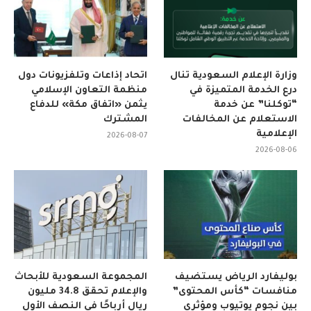
وزارة الإعلام السعودية تنال
اتحاد إذاعات وتلفزيونات دول
درع الخدمة المتميزة في
منظمة التعاون الإسلامي
“توكلنا” عن خدمة
يثمن «اتفاق مكة» للدفاع
الاستعلام عن المخالفات
المشترك
الإعلامية
2026-08-07
2026-08-06
بوليفارد الرياض يستضيف
المجموعة السعودية للأبحاث
منافسات “كأس المحتوى”
والإعلام تحقق 34.8 مليون
بين نجوم يوتيوب ومؤثري
ريال أرباحًا في النصف الأول