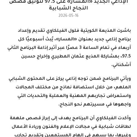
الإذاعي الجديد «المسار» على 97.5 لتوثيق قصص
النجاح الشبابية
2026-05-16
باشرت المذيعة الكويتية فلول الفيلكاوي تقديم وإعداد
برنامج إذاعي جديد بعنوان «المسار»، يُبث أسبوعيًا كل
أربعاء في تمام الساعة 3 عصرًا عبر أثير إذاعة البرنامج الثاني
97.5، بمشاركة المذيع عثمان المطيري وإخراج حسين
أشكناني
.
ويأتي البرنامج ضمن توجه إذاعي يركز على المحتوى الشبابي
الملهم، من خلال استضافة نماذج من مختلف المجالات
واستعراض تجاربهم المهنية والعملية والتحديات التي
واجهوها في مسيرتهم نحو النجاح
.
وأكدت الفيلكاوي أن البرنامج يهدف إلى إبراز قصص ملهمة
لطاقات شبابية في مجالات الإعلام والفنون وريادة الأعمال
وغيرها، بما يسهم في إلهام المستمعين وتقديم تجارب