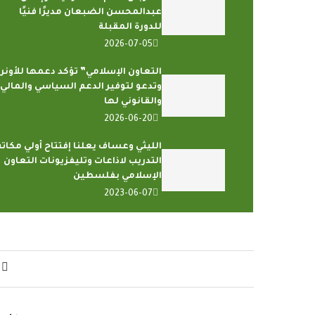
عبدالمحسن الضبعان مديرًا فنيًا
للدورة المقبلة
2026-07-05
التعاون الإسلامي” تؤكد دعمها للأونرو
وتدعو لتوفير الدعم السياسي والمالي
والقانوني لها
2026-06-20
الليثي وعساف يعلنا إفتتاح أولي مكات
التدريب لاذاعات وتليفزيونات التعاون
الإسلامي بفلسطين
2023-06-07