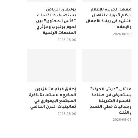
معهد الجزيرة للإعلام
بوليفارد الرياض
ينظم 3 دورات لتأهيل
يستضيف منافسات
النشء في ريادة الأعمال
“كأس المحتوى” بين
والإعلام
نجوم يوتيوب ومؤثري
المنصات الرقمية
2026-08-06
2026-08-06
ملتقى “عرش الحرف”
إطلاق فيلم «تلفزيون
يستعرض فن صناعة
المخرج» لاستعادة ذاكرة
الكسوة الشريفة
المجتمع الإيفواري في
وجماليات خطي النسخ
ثمانينيات القرن الماضي
والثلث
2026-08-06
2026-08-06