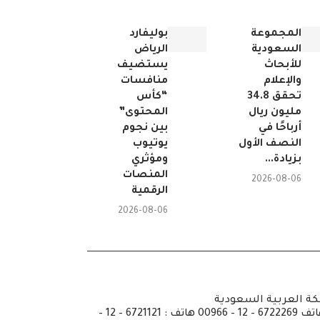
المجموعة
بوليفارد
السعودية
الرياض
للأبحاث
يستضيف
والإعلام
منافسات
تحقق 34.8
“كأس
مليون ريال
المحتوى”
أرباحًا في
بين نجوم
النصف الأول
يوتيوب
بزيادة...
ومؤثري
المنصات
2026-08-06
الرقمية
2026-08-06
كة العربية السعودية
ص.ب: 6351 جدة الرمز 21442 هاتف 6722269 – 12 – 00966 هاتف : 6721121 – 12 –