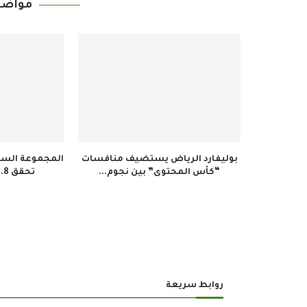
مواضي
بوليفارد الرياض يستضيف منافسات
المجموعة السعو
“كأس المحتوى” بين نجوم...
تحقق 34.8 مليون ريال...
روابط سريعة