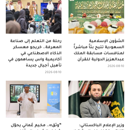
الشؤون الإسلامية
رحلة من التعلم إلى صناعة
السعودية تتيح بثاً مباشراً
المعرفة.. خريجو معسكر
لمنافسات مسابقة الملك
الذكاء الاصطناعي في
عبدالعزيز الدولية للقرآن
أكاديمية واس يساهمون في
تأهيل أجيال جديدة
2026-08-10
2026-08-10
وزير الإعلام الباكستاني:
“وثّق».. مخيم عُماني يحوّل