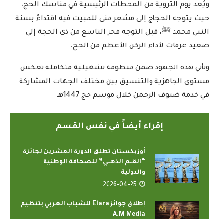
ويُعد يوم التروية من المحطات الرئيسية في مناسك الحج،
حيث يتوجه الحجاج إلى مشعر منى للمبيت فيه اقتداءً بسنة
النبي محمد ﷺ، قبل التوجه فجر التاسع من ذي الحجة إلى
صعيد عرفات لأداء الركن الأعظم من الحج
.
وتأتي هذه الجهود ضمن منظومة تشغيلية متكاملة تعكس
مستوى الجاهزية والتنسيق بين مختلف الجهات المشاركة
في خدمة ضيوف الرحمن خلال موسم حج 1447هـ
إقراء أيضاً في نفس القسم
أوزبكستان تطلق الدورة العشرين لجائزة
“القلم الذهبي” للصحافة الوطنية
والدولية
2026-04-25
إطلاق جوائز Elara للشباب العربي بتنظيم
A.M Media