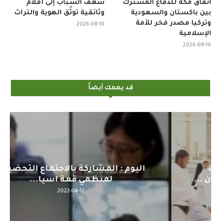
اتفاق مكة للدفاع المشترك
شغف الشباب إلى أفلام
بين باكستان والسعودية
وثائقية توثّق الهوية والتراث
وتركيا مصدر فخر للأمة
2026-08-10
الإسلامية
2026-08-10
قد يهمك أيضاً
اليوم : المشاركة بالاجتماع التحضيري
لمنظمي قمة اسيا...
2022-04-12