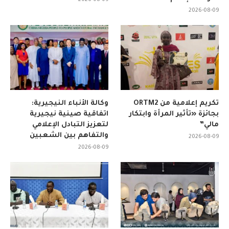
2026-08-09
تكريم إعلامية من ORTM2
وكالة الأنباء النيجيرية:
بجائزة «تأثير المرأة وابتكار
اتفاقية صينية نيجيرية
مالي”
لتعزيز التبادل الإعلامي
والتفاهم بين الشعبين
2026-08-09
2026-08-09