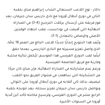
داكار – توج اللاعب السنغالي الشاب إبراهيم مباي بلقبه
الثاني في دوري أبطال أوروبا مع نادي باريس سان جيرمان، بعد
فوز فريقه على أرسنال بركلات الترجيح (4-3) في المباراة
النهائية التي أقيمت في بودابست، عقب انتهاء الوقتين
الأصلي والإضافي بالتعادل (1-1).
ويُعد هذا التتويج إنجازًا جديدًا للاعب البالغ من العمر 18 عامًا،
الذي واصل تعزيز مسيرته مع النادي الباريسي، بعدما حقق
أيضًا لقب الدوري الفرنسي هذا الموسم، ليُكمل ثنائية محلية
وقارية مع فريق العاصمة الفرنسية.
ورغم عدم مشاركته في المباراة النهائية، فإن مباي كان جزءًا
من التشكيلة التي ساهمت في مشوار الفريق نحو اللقب،
ليضيف بذلك ثاني ألقابه في دوري أبطال أوروبا على التوالي.
ويواصل باريس سان جيرمان تعزيز سجله، بعد تتويجه بلقبه
الرابع عشر في الدوري الفرنسي، وترسيخ مكانته كأحد أبرز أندية
أوروبا في السنوات الأخيرة.