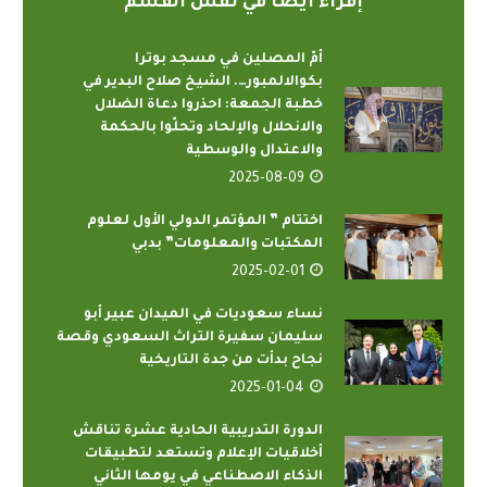
إقراء أيضاً في نفس القسم
أمّ المصلين في مسجد بوترا
بكوالالمبور…. الشيخ صلاح البدير في
خطبة الجمعة: احذروا دعاة الضلال
والانحلال والإلحاد وتحلّوا بالحكمة
والاعتدال والوسطية
2025-08-09
اختتام ” المؤتمر الدولي الأول لعلوم
المكتبات والمعلومات” بدبي
2025-02-01
نساء سعوديات في الميدان عبير أبو
سليمان سفيرة التراث السعودي وقصة
نجاح بدأت من جدة التاريخية
2025-01-04
الدورة التدريبية الحادية عشرة تناقش
أخلاقيات الإعلام وتستعد لتطبيقات
الذكاء الاصطناعي في يومها الثاني