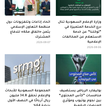
وزارة الإعلام السعودية تنال
اتحاد إذاعات وتلفزيونات دول
درع الخدمة المتميزة في
منظمة التعاون الإسلامي
“توكلنا” عن خدمة
يثمن «اتفاق مكة» للدفاع
الاستعلام عن المخالفات
المشترك
الإعلامية
2026-08-07
2026-08-06
بوليفارد الرياض يستضيف
المجموعة السعودية للأبحاث
منافسات “كأس المحتوى”
والإعلام تحقق 34.8 مليون
بين نجوم يوتيوب ومؤثري
ريال أرباحًا في النصف الأول
المنصات الرقمية
بزيادة 64%