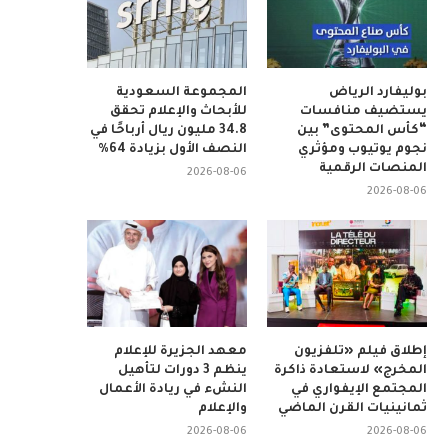
بوليفارد الرياض
المجموعة السعودية
يستضيف منافسات
للأبحاث والإعلام تحقق
“كأس المحتوى” بين
34.8 مليون ريال أرباحًا في
نجوم يوتيوب ومؤثري
النصف الأول بزيادة 64%
المنصات الرقمية
2026-08-06
2026-08-06
إطلاق فيلم «تلفزيون
معهد الجزيرة للإعلام
المخرج» لاستعادة ذاكرة
ينظم 3 دورات لتأهيل
المجتمع الإيفواري في
النشء في ريادة الأعمال
ثمانينيات القرن الماضي
والإعلام
2026-08-06
2026-08-06