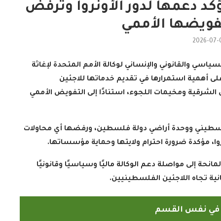
كد دعمها لدور الأونروا وترفض
ويضها الأممي
2026-07-
لسياسي والقانوني والإنساني لوكالة الأمم المتحدة لإغاثة
ى أهمية استمرارها في تقديم خدماتها للاجئين
لشرقية ومخيمات اللجوء، استنادًا إلى التفويض الأممي
الدارسون باكاديمية اتحاد اذاعات
ن الإسلامي
وتليفزيونات التعاون الإسلامي
اء...
يؤدون ...
فلسطيني ووحدة أراضي دولة فلسطين، ورفضها أي محاولات
2022-02-16
وا، مؤكدة ضرورة احترام ولايتها وحماية مؤسساتها
.
نحة إلى مواصلة دعم الوكالة ماليًا وسياسيًا وقانونيًا
انية تجاه اللاجئين الفلسطينيين
.
ً في نفس القسم