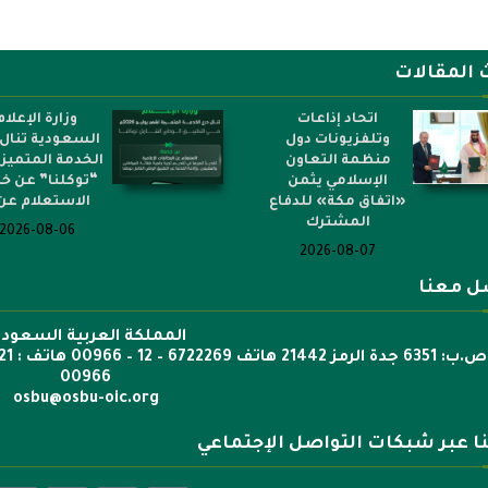
 المقالات
اتحاد إذاعات
وزارة الإعلام
وتلفزيونات دول
السعودية تنال 
منظمة التعاون
الخدمة المتميز
الإسلامي يثمن
“توكلنا” عن خ
«اتفاق مكة» للدفاع
الاستعلام عن.
المشترك
2026-08-06
2026-08-07
ل معنا
المملكة العربية السعودي
00966
osbu@osbu-oic.org
نا عبر شبكات التواصل الإجتماعي