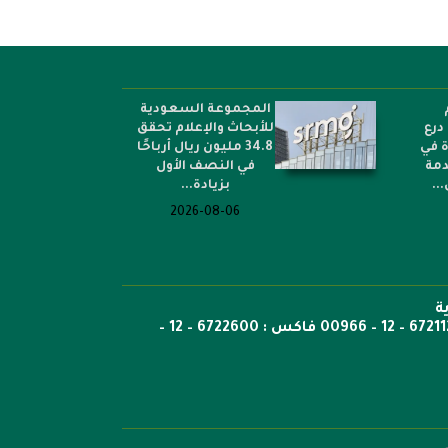
المجموعة السعودية
درع
للأبحاث والإعلام تحقق
ة في
34.8 مليون ريال أرباحًا
دمة
في النصف الأول
..
بزيادة...
2026-08-06
ة
ص.ب: 6351 جدة الرمز 21442 هاتف 6722269 – 12 – 00966 هاتف : 6721121 – 12 – 00966 فاكس : 6722600 – 12 –