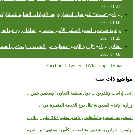
2025-11-23
برنامج “سلام” للتواصل الحضاري يعد القيادات الشابة للمشاركة
2025-01-08
برعاية صاحب السمو الملكي الأمير محمد بن سلمان بن عبدالعزيز
2024-11-25
انطلاق برنامج “إدارة الجَمع” بتنظيم من التحالف الإسلامي العس
2025-07-08
Facebook
Twitter
Whatsapp
Email
مواضيع ذات صلة
اتحاد إذاعات وتلفزيونات دول منظمة التعاون الإسلامي يثمن...
وزارة الإعلام السعودية تنال درع الخدمة المتميزة في...
المجموعة السعودية للأبحاث والإعلام تحقق 34.8 مليون ريال...
بوليفارد الرياض يستضيف منافسات “كأس المحتوى” بين نجوم...