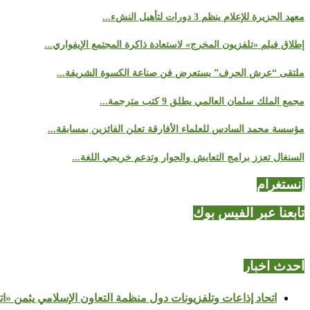
معهد الجزيرة للإعلام ينظم 3 دورات لتأهيل النشء...
إطلاق فيلم «تلفزيون المخرج» لاستعادة ذاكرة المجتمع الإيفواري...
ملتقى “عرش الحرف” يستعرض فن صناعة الكسوة الشريفة...
مجمع الملك سلمان العالمي يطلق 9 كتب مترجمة...
مؤسسة محمد السادس للعلماء الأفارقة تعلن الفائزين بمسابقة...
السنغال تعزز برامج التعايش والحوار وتدعم خريجي اللغة...
إنستغرام
تابعنا عبر الفيس بوك
احدث اخبار
اتحاد إذاعات وتلفزيونات دول منظمة التعاون الإسلامي يثمن «ا