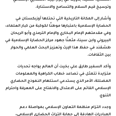
المنتدى، مشيدًا بدورها في إبراز الإرث الحضاري الإسلامي
وترسيخ قيم السلام والتسامح والاستنارة
.
وأشار إلى المكانة التاريخية التي تحتلها أوزبكستان في
الحضارة الإسلامية باعتبارها موطنًا لكوكبة من كبار العلماء،
وفي مقدمتهم الإمام البخاري والإمام الترمذي وأبو الريحان
البيروني وابن سينا، مثمنًا جهود مركز الحضارة الإسلامية في
طشقند في حفظ هذا الإرث وتعزيز البحث العلمي والحوار
بين الثقافات
.
وأكد السفير طارق علي بخيت أن العالم يواجه تحديات
متزايدة تتمثل في تصاعد خطاب الكراهية والمعلومات
المضللة، الأمر الذي يستدعي استلهام النموذج الحضاري
الإسلامي القائم على الاعتدال والانفتاح على المعرفة واحترام
التنوع
.
وجدد التزام منظمة التعاون الإسلامي بمواصلة دعم
المبادرات الهادفة إلى حماية التراث الحضاري الإسلامي،