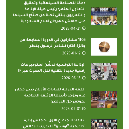
دعمًا للصناعة السينمائية وتحقيق
التعاون المثمر؛ رئيس هيئة الإذاعة
والتلفزيون يلتقي نخبة من صنّاع السينما
على هامش مهرجان أفلام السعودية
2025-04-21
1105 مشاركين في الدورة السابعة من
جائزة كتارا لشاعر الرسول بقطر
2025-01-12
الإذاعة التونسية تدشّن استوديوهات
رقمية جديدة بتقنية نقل الصوت عبر IP
2026-06-13
القمة الدولية لقيادات الأديان تدين مجازر
غزة وتؤكّد تأييدها الوثيقة الختامية
لمؤتمر حلّ الدولتين
2025-09-01
انعقاد الإجتماع الاول لمجلس إدارة
أكاديمية “اوسبو” للتدريب الإعلامي