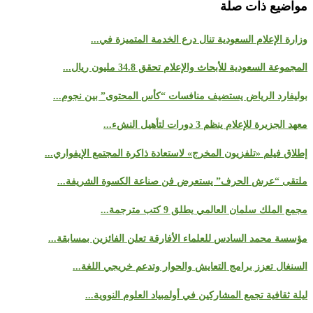
مواضيع ذات صلة
وزارة الإعلام السعودية تنال درع الخدمة المتميزة في...
المجموعة السعودية للأبحاث والإعلام تحقق 34.8 مليون ريال...
بوليفارد الرياض يستضيف منافسات “كأس المحتوى” بين نجوم...
معهد الجزيرة للإعلام ينظم 3 دورات لتأهيل النشء...
إطلاق فيلم «تلفزيون المخرج» لاستعادة ذاكرة المجتمع الإيفواري...
ملتقى “عرش الحرف” يستعرض فن صناعة الكسوة الشريفة...
مجمع الملك سلمان العالمي يطلق 9 كتب مترجمة...
مؤسسة محمد السادس للعلماء الأفارقة تعلن الفائزين بمسابقة...
السنغال تعزز برامج التعايش والحوار وتدعم خريجي اللغة...
ليلة ثقافية تجمع المشاركين في أولمبياد العلوم النووية...