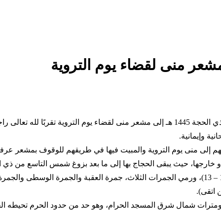
مشعر منى لقضاء يوم التروية
بدأ حجاج بيت الله الحرام بالتوافد صباح اليوم الجمعة الثامن من شهر ذي الحجة 1445 هـ إلى مش
ية وإيمانية.
مهم إلى منى يوم التروية والمبيت فيها في طريقهم للوقوف بمشعر عرف
و خارجها، حيث يبقى الحجاج بها إلى ما بعد بزوغ شمس التاسع من ذي ا
إليها بعد “النفرة” من عرفة والمبيت بمزدلفة لقضاء أيام (10 – 11 – 12 – 13)، ورمي الجمرات الثلاث، ج
 اتقى).
ات شمال شرق المسجد الحرام، وهو حد من حدود الحرم تحيطه الجبال من 