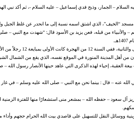
ليه السلام – الجمار، وذبح فدي إسماعيل – عليه السلام -، ثم أكد نبي ا
ه مسجد “الخيف”، الذي اشتق اسمه نسبة إلى ما انحدر عن غلظ الجبل و
م – والأنبياء من قبله، فعن يزيد بن الأسود قال: “شهدت مع النبي – 
هـ.
ومن الأحداث التاريخية الشهيرة 
ن الهجرة وبايعه فيها – عليه السلام – 73 رجلاً وامرأتان من أهل المدينة المنورة في الموقع نفس
ر” قريباً من شعب بيعة العقبة، إحياء لهذه الذكرى التي عاهد حينها الأنصار رسو
لله عنه – قال : بينما نحن مع النبي – صلى الله عليه وسلم – في غار “بم
ل سعود – حفظه الله – بمشعر منى استشعارًا منها للفترة الزمنية التي 
سكهم.
تموينية ووسائل النقل للتسهيل على قاصدي بيت الله الحرام حجهم وأداء 