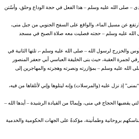
لهدى – صلى الله عليه وسلم – هذا الفعل في حجة الوداع وحلق، وأسّتن
ارتفع عن مسيل الماء، والواقع على السفح الجنوبي من جبل منى،
صلى الله عليه وسلم – حجته فصليت معه صلاة الصبح في مسجد
التي وقعت في منى بيعتا العقبة الأولى والثانية، ففي السنة 12 من الهجرة كانت الأولى بمبايعة 12 رجلاً من الأوس والخزرج لرسول الله – صلى الله عليه وسلم -، تلتها الثانية في
ه، الذي يقع من الشمال الشرقي لجمرة العقبة، حيث بنى الخليفة العباسي أبي جعفر المنصور
ل الله – صلى الله عليه وسلم – بمؤازرته ونصرته وهجرته والمهاجرين إلى
نى” إذ نزل عليه (والمرسلات) وإنه ليتلوها وإني لأتلقاها من فيه،
يقضيها الحجاج في منى، وإيمانًا من القيادة الرشيدة – أيدها الله –
مناسكهم بروحانية وطمأنينة، مؤكدةً على الجهات الحكومية والخدمية