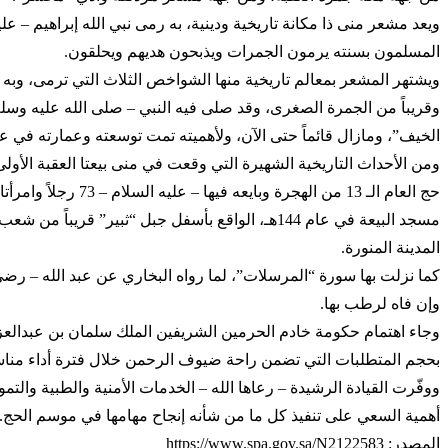
ويعد مشعر منى ذا مكانة تاريخية ودينية، به رمى نبي الله إبراهيم – ع
المسلمون بسنته يرمون الجمرات ويذبحون هديهم ويحلقون.
ويشتهر المشعر بمعالم تاريخية منها الشواخص الثلاث التي ترمى، وب
وقريباً من الجمرة الصغرى، وقد صلى فيه النبي – صلى الله عليه وسل
الخيف”، ومازال قائماً حتى الآن، ولأهميته تمت توسعته وعمارته في عام 1407
حج العام الـ 13 م
مسجد البيعة في عام 144هـ، الواقع بأسفل جبل “ثبي
المدينة المنورة.
كما نزلت بها سورة “المرسلات”، لما رواه البخاري عن عبد الله – رضي ا
وإن فاه لرطب بها.
وجاء اهتمام حكومة خادم الحرمين الشريفين الملك سلمان بن عبدالعزيز آ
بحجم المتطلبات التي تضمن راحة ضيوف الرحمن خلال فترة أداء منا
ووفّرت القيادة الرشيدة – رعاها الله – الخدمات الأمنية والطبية وال
أهمية السعي على تنفيذ كل ما من شأنه إنجاح مهامها في موسم الحج.
المصدر: https://www.spa.gov.sa/N2122583