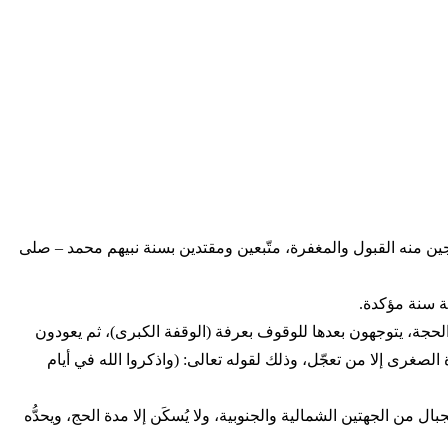
عر منى لقضاء يوم التروية تقربًا لله تعالى راجين منه القبول والمغفرة، متّبعين ومقتدين بسنة نبيهم محمد – صلى
ة سنة مؤكدة.
لحجة، يتوجهون بعدها للوقوف بعرفة (الوقفة الكبرى)، ثم يعودون
مرة العقبة والجمرة الوسطى والجمرة الصغرى إلا من تعجّل، وذلك لقوله تعالى: (واذكروا الله في أيام
الجهتين الشمالية والجنوبية، ولا يُسكَن إلا مدة الحج، ويحدُّه