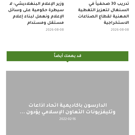
تدريب 30 صحفياً في
وزير الإعلام البنغلاديشي: لا
السنغال لتعزيز التغطية
سيطرة حكومية على وسائل
المهنية لقطاع الصناعات
الإعلام ونعمل لبناء إعلام
الاستخراجية
مستقل ومستدام
2026-08-08
2026-08-08
قد يهمك أيضاً
اليوم : المشاركة بالاجتماع التحضيري
..
لمنظمي قمة اسيا...
2022-04-12