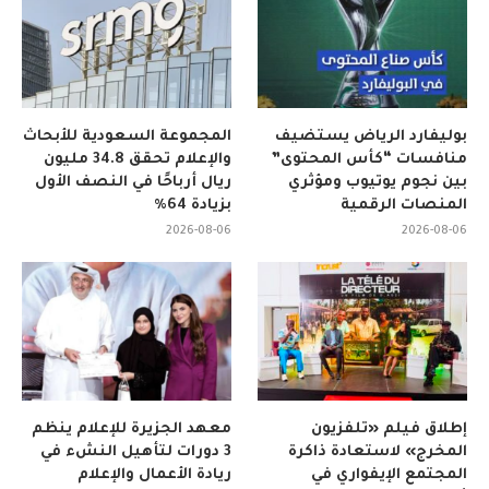
بوليفارد الرياض يستضيف
المجموعة السعودية للأبحاث
منافسات “كأس المحتوى”
والإعلام تحقق 34.8 مليون
بين نجوم يوتيوب ومؤثري
ريال أرباحًا في النصف الأول
المنصات الرقمية
بزيادة 64%
2026-08-06
2026-08-06
إطلاق فيلم «تلفزيون
معهد الجزيرة للإعلام ينظم
المخرج» لاستعادة ذاكرة
3 دورات لتأهيل النشء في
المجتمع الإيفواري في
ريادة الأعمال والإعلام