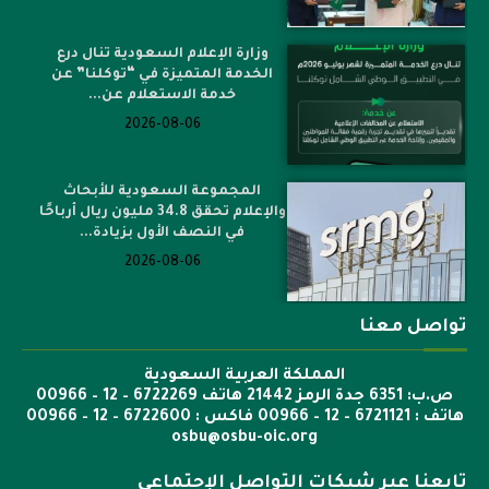
وزارة الإعلام السعودية تنال درع
الخدمة المتميزة في “توكلنا” عن
خدمة الاستعلام عن...
2026-08-06
المجموعة السعودية للأبحاث
والإعلام تحقق 34.8 مليون ريال أرباحًا
في النصف الأول بزيادة...
2026-08-06
تواصل معنا
المملكة العربية السعودية
ص.ب: 6351 جدة الرمز 21442 هاتف 6722269 – 12 – 00966
هاتف : 6721121 – 12 – 00966 فاكس : 6722600 – 12 – 00966
osbu@osbu-oic.org
تابعنا عبر شبكات التواصل الإجتماعي