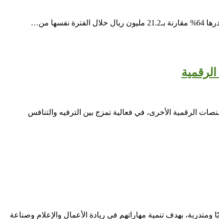
لرقمية
ت الرقمية الأخرى، في فعالية تمزج بين الترفيه والتنافس
رة للإعلام ثلاث دورات تدريبية مخصصة للنشء، بواقع دورتين باللغة العربية وأخرى باللغة الإنجليزية، بمشاركة 30 متدربًا ومتدربة، بهدف تنمية مهاراتهم في ريادة الأعمال والإعلام وصناعة