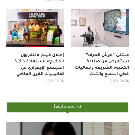
2026-08-06
ملتقى “عرش الحرف”
إطلاق فيلم «تلفزيون
يستعرض فن صناعة
المخرج» لاستعادة ذاكرة
الكسوة الشريفة وجماليات
المجتمع الإيفواري في
خطي النسخ والثلث
ثمانينيات القرن الماضي
2026-08-06
2026-08-06
قد يهمك أيضاً