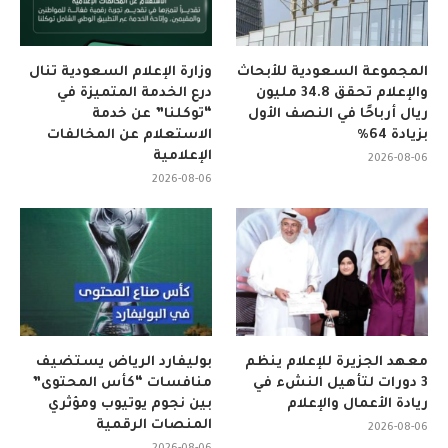
المجموعة السعودية للأبحاث
وزارة الإعلام السعودية تنال
والإعلام تحقق 34.8 مليون
درع الخدمة المتميزة في
ريال أرباحًا في النصف الأول
“توكلنا” عن خدمة
بزيادة 64%
الاستعلام عن المخالفات
الإعلامية
2026-08-06
2026-08-06
معهد الجزيرة للإعلام ينظم
بوليفارد الرياض يستضيف
3 دورات لتأهيل النشء في
منافسات “كأس المحتوى”
ريادة الأعمال والإعلام
بين نجوم يوتيوب ومؤثري
المنصات الرقمية
2026-08-06