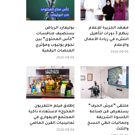
معهد الجزيرة للإعلام
بوليفارد الرياض
ينظم 3 دورات لتأهيل
يستضيف منافسات
النشء في ريادة الأعمال
“كأس المحتوى” بين
والإعلام
نجوم يوتيوب ومؤثري
المنصات الرقمية
2026-08-06
2026-08-06
ملتقى “عرش الحرف”
إطلاق فيلم «تلفزيون
يستعرض فن صناعة
المخرج» لاستعادة ذاكرة
الكسوة الشريفة
المجتمع الإيفواري في
وجماليات خطي النسخ
ثمانينيات القرن الماضي
والثلث
2026-08-06