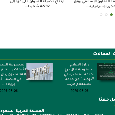
اء العدوان الإسرائيلي
استشهاد 640 فلسطينيًا في العدوان
ارتفا
غزة إلى...
الإسرائيلي على شمال...
 المقالات
وزارة الإعلام
المجموعة السع
السعودية تنال درع
للأبحاث والإعلام
الخدمة المتميزة في
34.8 مليون ريال 
“توكلنا” عن خدمة
في النصف الأ
الاستعلام عن...
بزيادة...
2026-08-06
2026-08-06
ل معنا
المملكة العربية السعودي