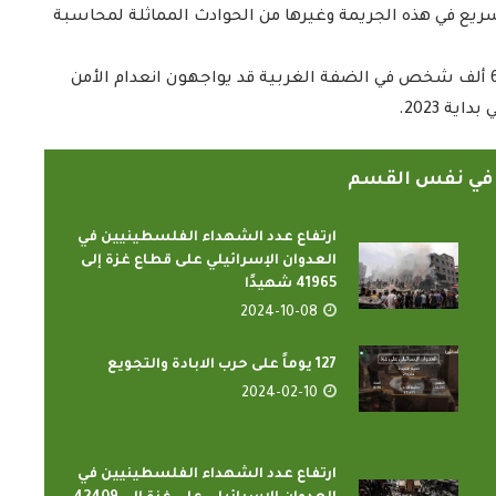
سريع في هذه الجريمة وغيرها من الحوادث المماثلة لمحاسبة
وفي ذات السياق أفاد برنامج الأغذية العالمي أن نحو 600 ألف شخص في الضفة الغربية قد يواجهون انعدام الأمن
ً في نفس القسم
ارتفاع عدد الشهداء الفلسطينيين في
الدارسون باكاديمية اتحاد اذاعات
ن الإسلامي
العدوان الإسرائيلي على قطاع غزة إلى
وتليفزيونات التعاون الإسلامي
اء...
41965 شهيدًا
يؤدون ...
2024-10-08
2022-02-16
127 يوماً على حرب الابادة والتجويع
2024-02-10
ارتفاع عدد الشهداء الفلسطينيين في