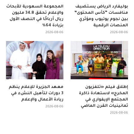
بوليفارد الرياض يستضيف
المجموعة السعودية للأبحاث
منافسات “كأس المحتوى”
والإعلام تحقق 34.8 مليون
بين نجوم يوتيوب ومؤثري
ريال أرباحًا في النصف الأول
المنصات الرقمية
بزيادة 64%
2026-08-06
2026-08-06
إطلاق فيلم «تلفزيون
معهد الجزيرة للإعلام ينظم
المخرج» لاستعادة ذاكرة
3 دورات لتأهيل النشء في
المجتمع الإيفواري في
ريادة الأعمال والإعلام
ثمانينيات القرن الماضي
2026-08-06
2026-08-06