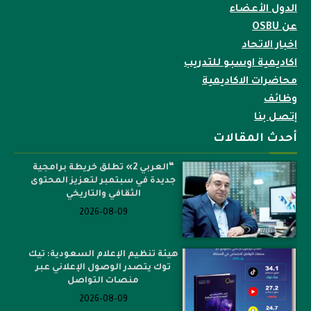
الدول الأعضاء
عن OSBU
اخبار الاتحاد
اكاديمية اوسبو للتدريب
محاضرات الاكاديمية
وظائف
إتصل بنا
أحدث المقالات
“العربي 2» تطلق خريطة برامجية
جديدة في سبتمبر لتعزيز المحتوى
الثقافي والتاريخي
2026-08-09
هيئة تنظيم الإعلام السعودية: تيك
توك يتصدر الوصول الإعلاني عبر
منصات التواصل
2026-08-09