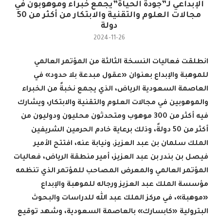
الإبداعي لـ”جودة الحياة”يجمع خبراء وموهوبون في
مجالات العلوم والتقنية والابتكار من أكثر من 50
دولة
2024-11-26
انطلقت فعاليات النسخة الثالثة من المؤتمر العالمي
للموهبة والإبداع بعنوان «عقول مبدعة بلا حدود» في
العاصمة السعودية الرياض، الذي يجمع نخبةً من الخبراء
والموهوبين في مجالات العلوم والتقنية والابتكار، ويشارك
فيه أكثر من 300 موهوب ومتحدثون محليون ودوليون من
أكثر من 50 دولةً، وذلك برعاية خادم الحرمين الشريفين
الملك سلمان بن عبد العزيز. ونيابة عنه، افتتح الأمير
فيصل بن بندر بن عبد العزيز، أمير منطقة الرياض، فعاليات
المؤتمر العالمي والمعرض المصاحب للمؤتمر الذي تنظمه
مؤسسة الملك عبد العزيز ورجاله للموهبة والإبداع
«موهبة»، في مركز الملك عبد الله للدراسات والبحوث
البترولية «كابسارك» بالعاصمة السعودية، وشهد توقيع