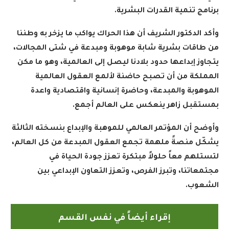
برنامج تنمية القدرات البشرية
.
وأكد الدكتور الشريف أن هذا الحراك يواكب ما يزخر به وطننا
من طاقات بشرية شابة موهوبة ومبدعة في شتى المجالات،
يتجاوز إبداعها حدود بلادنا ليصل إلى العالمية، وهو ما مكن
المملكة من أن تصبح حاضنة لألمع العقول العالمية
الموهوبة والمبدعة، وحاضرة إنسانية واقتصادية واعدة
بمستقبل زاهر ينعكس على العالم أجمع
.
وأوضح أن المؤتمر العالمي للموهبة والإبداع بنسخته الثالثة
يشكّل منصةً ملهمة تجمع العقول المبدعة من كل العالم،
لتستلهم معاً حلولاً مبتكرة تعزز جودة الحياة في
مجتمعاتنا، وتبرز الفرص، وتعزز التعاون الإبداعي بين
الشعوب
.
إقراء أيضاً في نفس القسم