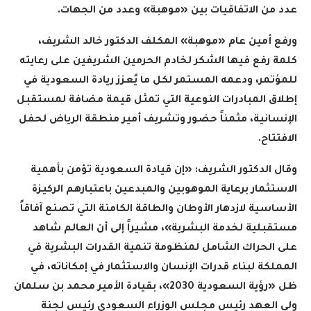
عدد من الاتفاقيات بين «موهبة» وعدد من الجهات
.
ورفع أمين عام «موهبة» المكلف الدكتور خالد الشريف،
كلمة رفع فيها الشكر لخادم الحرمين الشريفين على رعايته
للمؤتمر، ودعمه المستمر لكل ما يُعزز ريادة السعودية في
إطلاق المبادرات النوعية التي تمثل قيمة مضافة لمستقبل
الإنسانية، مثمناً حضور وتشريف أمير منطقة الرياض لحفل
الافتتاح
.
وقال الدكتور الشريف: «إن قيادة السعودية تؤمن بأهمية
الاستثمار برعاية الموهوبين والمبدعين باعتبارهم الركيزة
الأساسية لازدهار الأوطان والطاقة الكامنة التي تصنع آفاقاً
مستقبلية لخدمة البشرية»، مشيراً إلى أن العالم شاهد
على الحراك الشامل لمنظومة تنمية القدرات البشرية في
المملكة لبناء قدرات الإنسان والاستثمار في إمكاناته، في
ظل «رؤية السعودية 2030»، بقيادة الأمير محمد بن سلمان
ولي العهد رئيس مجلس الوزراء السعودي رئيس لجنة