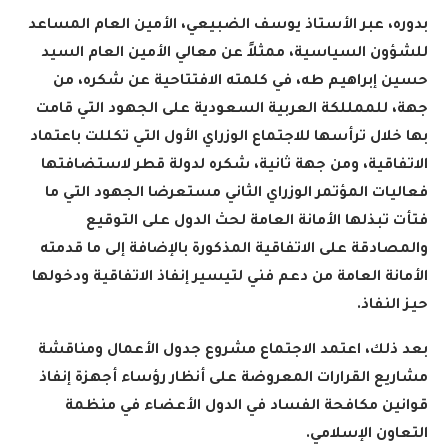
بدوره، عبر الأستاذ يوسف الضبيعي، الأمين العام المساعد
للشؤون السياسية، ممثلاً عن معالي الأمين العام السيد
حسين إبراهيم طه، في كلمته الافتتاحية عن شكره، من
جهة، للممللكة العربية السعودية على الجهود التي قامت
بها خلال ترأسها للاجتماع الوزراي الأول التي تكللت باعتماد
الاتفاقية، ومن جهة ثانية، شكره لدولة قطر لاستضافتها
فعاليات المؤتمر الوزراي الثاني مستعرضا الجهود التي ما
فتأت تبذلها الأمانة العامة لحث الدول على التوقيع
والمصادقة على الاتفاقية المذكورة بالإضافة إلى ما قدمته
الأمانة العامة من دعم فني لتيسير إنفاذ الاتفاقية ودخولها
حيز النفاذ
.
بعد ذلك، اعتمد الاجتماع مشروع جدول الأعمال ومناقشة
مشاريع القرارات المعروضة على أنظار رؤساء أجهزة إنفاذ
قوانين مكافحة الفساد في الدول الأعضاء في منظمة
التعاون الإسلامي
.