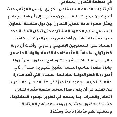
في منظمة التعاون الإسلامي
.
ثم تناولت الكلمة السيدة أمل الكواري، رئيس المؤتمر، حيث
أعربت عن ترحيبها بالمشاركين، مشيرة إلى أن هذا الاجتماع
يمثل خطوة هامة لتعزيز التعاون بين دول منظمة التعاون
الإسلامي لدعم الجهود المشتركة حتى تدخل اتفاقية مكة
حيز النفاذ، لما لها من أهمية في تعزيز النزاهة ومكافحة
الفساد على المستويين الإقليمي والدولي. وأكدت أن دولة
قطر تولي اهتماماً بالغاً بمكافحة الفساد والوقاية منه، من
خلال تبني مبادرات وتشريعات وبرامج متطورة، من أبرزها
جائزة حضرة صاحب السمو الشيخ تميم بن حمد آل ثاني،
أمير دولة قطر الدولية لمكافحة الفساد، التي تُعد مبادرة
عالمية لتكريم الجهود المتميزة في هذا المجال. كما أعربت
عن ثقتها في أن يكون هذا المؤتمر منصة مثمرة لتبادل
الأفكار والخبرات، بما يسهم في تطوير الجهود المشتركة،
مشيدة بحضور المشاركين ومساهماتهم المرتقبة،
ومتمنية لهم مؤتمرًا ناجحًا ومثمرًا
.