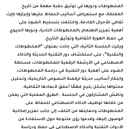
المخطوطات ودورها في توثيق حقبة مهمة من تاريخ
المملكة، مع استعراض أساليب الحفاظ عليها وإبرازها كإرث
ثقافي للأجيال القادمة, واختتمت بتسليط الضوء على
أهمية تعزيز الاهتمام بالمخطوطات النادرة، ودورها الحيوي
في حفظ الهوية الثقافية وتوثيق التاريخ
.
وركزت الجلسة الثانية، التي جاءت بعنوان “المخطوطات
والتقنية”، على استكشاف دور التقنية الحديثة والذكاء
الاصطناعي في الأرشفة الرقمية للمخطوطات، مسلطة
الضوء على أهمية دور التقنية في دراسة المخطوطات،
وابتكار أساليب حديثة لرقمنة النصوص التاريخية، وتحليل
محتواها بشكل يتيح فهمًا أعمق لأبعادها الثقافية
.
وناقش المشاركون في الجلسة , الطرق العملية التي يمكن
من خلالها توظيف الذكاء الاصطناعي للحفاظ على
المخطوطات وحمايتها من التلف، إلى جانب تعزيز إمكانية
الوصول إليها، وقدموا رؤى متنوعة حول الاستفادة من
الأدوات التقنية والذكاء الاصطناعي في حفظ ودراسة