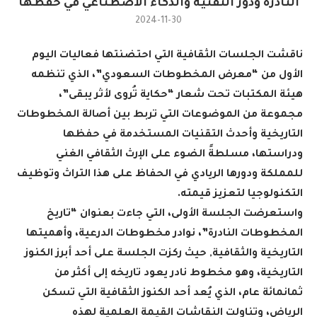
النادرة ودور التقنية والذكاء الاصطناعي في حفظها
2024-11-30
ناقشت الجلسات الثقافية التي احتضنتها فعاليات اليوم
الأول من “معرض المخطوطات السعودي”، الذي تنظمه
هيئة المكتبات تحت شعار “حكاية تُروى لأثر يبقى”،
مجموعة من الموضوعات التي تربط بين أصالة المخطوطات
التاريخية وأحدث التقنيات المستخدمة في حفظها
ودراستها، مسلطةً الضوء على الإرث الثقافي الغني
للمملكة ودورها الريادي في الحفاظ على هذا التراث وتوظيف
التكنولوجيا لتعزيز قيمته
.
واستعرضت الجلسة الأولى، التي جاءت بعنوان “تاريخ
المخطوطات النادرة”، نوادر مخطوطات الدرعية، وأهميتها
التاريخية والثقافية, حيث ركزت الجلسة على أحد أبرز الكنوز
التاريخية، وهو مخطوط نادر يعود تاريخه إلى أكثر من
ثمانمائة عام، الذي يُعد أحد الكنوز الثقافية التي تسكن
الرياض، وتناولت النقاشات القيمة العلمية لهذه