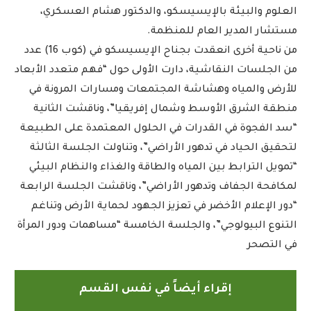
العلوم والبيئة بالإيسيسكو، والدكتور هشام العسكري،
مستشار المدير العام للمنظمة.
من ناحية أخرى انعقدت بجناح الإيسيسكو في (كوب 16) عدد
من الجلسات النقاشية، دارت الأولى حول “فهم متعدد الأبعاد
للأرض والمياه وهشاشة المجتمعات ومسارات المرونة في
منطقة الشرق الأوسط وشمال إفريقيا”، وناقشت الثانية
“سد الفجوة في القدرات في الحلول المعتمدة على الطبيعة
لتحقيق الحياد في تدهور الأراضي”، وتناولت الجلسة الثالثة
“تمويل الترابط بين المياه والطاقة والغذاء والنظام البيئي
لمكافحة الجفاف وتدهور الأراضي”، وناقشت الجلسة الرابعة
“دور الإعلام الأخضر في تعزيز الجهود لحماية الأرض وتناغم
التنوع البيولوجي”، والجلسة الخامسة “مساهمات ودور المرأة
في التصحر
إقراء أيضاً في نفس القسم