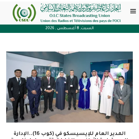
السبت, 8 أغسطس , 2026
المدير العام للإيسيسكو في (كوب 16)..الإدارة