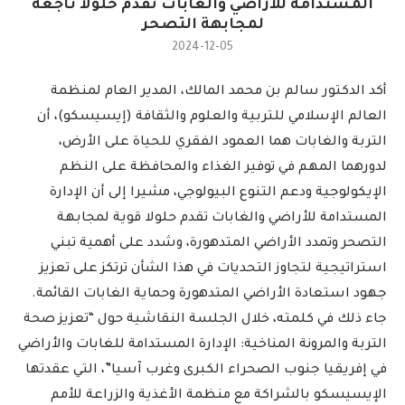
المستدامة للأراضي والغابات تقدم حلولا ناجعة
لمجابهة التصحر
2024-12-05
أكد الدكتور سالم بن محمد المالك، المدير العام لمنظمة
العالم الإسلامي للتربية والعلوم والثقافة (إيسيسكو)، أن
التربة والغابات هما العمود الفقري للحياة على الأرض،
لدورهما المهم في توفير الغذاء والمحافظة على النظم
الإيكولوجية ودعم التنوع البيولوجي، مشيرا إلى أن الإدارة
المستدامة للأراضي والغابات تقدم حلولا قوية لمجابهة
التصحر وتمدد الأراضي المتدهورة، وشدد على أهمية تبني
استراتيجية لتجاوز التحديات في هذا الشأن ترتكز على تعزيز
جهود استعادة الأراضي المتدهورة وحماية الغابات القائمة.
جاء ذلك في كلمته، خلال الجلسة النقاشية حول “تعزيز صحة
التربة والمرونة المناخية: الإدارة المستدامة للغابات والأراضي
في إفريقيا جنوب الصحراء الكبرى وغرب آسيا”، التي عقدتها
الإيسيسكو بالشراكة مع منظمة الأغذية والزراعة للأمم