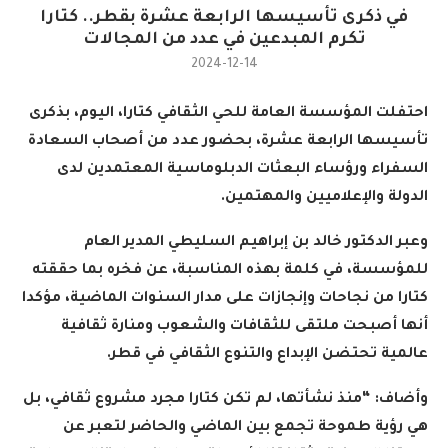
في ذكرى تأسيسها الرابعة عشرة بقطر.. كتارا
تكرم المبدعين في عدد من المجالات
2024-12-14
احتفلت المؤسسة العامة للحي الثقافي كتارا، اليوم، بذكرى
تأسيسها الرابعة عشرة، بحضور عدد من أصحاب السعادة
السفراء ورؤساء البعثات الدبلوماسية المعتمدين لدى
الدولة والإعلاميين والمهتمين
.
وعبر الدكتور خالد بن إبراهيم السليطي المدير العام
للمؤسسة، في كلمة بهذه المناسبة، عن فخره بما حققته
كتارا من نجاحات وإنجازات على مدار السنوات الماضية، مؤكدا
أنها أصبحت ملتقى للثقافات والشعوب ومنارة ثقافية
عالمية تحتضن الإبداع والتنوع الثقافي في قطر
.
وأضاف: “منذ نشأتها، لم تكن كتارا مجرد مشروع ثقافي، بل
هي رؤية طموحة تجمع بين الماضي والحاضر لتعبر عن