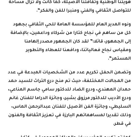
هويتنا الوطنية وثقافتنا الأصيلة، كما كانت ولا تزال مساحة
للتواصل الثقافي والفني ومنبرا للفن والفكر
“.
ونوه المدير العام للمؤسسة العامة للحي الثقافي بجهود
كل من ساهم في نجاح كتارا من شركاء وداعمين، بالإضافة
إلى الجمهور، قائلا:” لقد كان الجمهور مصدر إلهامنا
ومقياس نجاح فعالياتنا، ودافعنا للعطاء والتطوير
المستمر
“.
وتضمن الحفل تكريم عدد من الشخصيات المبدعة في عدد
من المجالات المختلفة، حيث تم منح درع التراث للسيد حمد
حمدان المهندي، ودرع الضاد للدكتور سامي جاسم المناعي،
ودرع الأديب للدكتور مرزوق بشير، وجائزة الدراما للفنان غانم
السليطي، وجائزة الفن الأصيل للفنان عبدالرحمن الماس،
وذلك تقديرا لمساهماتهم البارزة في تعزيز الثقافة والفنون
في قطر
.