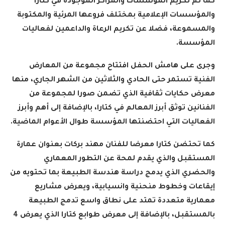
كما تم تكريم المؤسسات والمراكز الموجودة في كتارا
والمؤسسات الإعلامية بمختلف فروعها المرئية والمكتوبة
والمسموعة، فضلا عن تكريم الرعاة والداعمين لفعاليات
المؤسسة
.
وجرى على هامش الحفل افتتاح مجموعة من المعارض
الفنية تستمر حتى الحادي والثلاثين من الشهر الجاري، منها
معرض حكايات ثقافية الذي تضمن صورا لمجموعة من
الفنانين توثق أبرز المعالم في كتارا، بالإضافة إلى أهم وأبرز
الفعاليات التي احتضنتها المؤسسة طوال الأعوام الماضية
.
كما تحتضن كتارا معرضا للفنان مهند بركات بعنوان عمارة
المستقبل والذي يقدم لمحة عن التطور المعماري
والحضري الذي يدمج دراسة هندسة الطبيعة بما تحتويه من
إيقاعات وخطوط منحنية وانسيابية، ويعرض مشاريع
معمارية متعددة تمتد على نطاق واسع تدمج الطبيعة
بالمستقبل، بالإضافة إلى معرض طوابع كتارا الذي يعرض 4