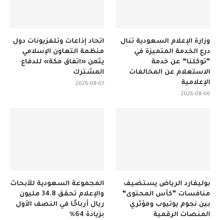
وزارة الإعلام السعودية تنال
اتحاد إذاعات وتلفزيونات دول
درع الخدمة المتميزة في
منظمة التعاون الإسلامي
“توكلنا” عن خدمة
يثمن «اتفاق مكة» للدفاع
الاستعلام عن المخالفات
المشترك
الإعلامية
2026-08-07
2026-08-06
بوليفارد الرياض يستضيف
المجموعة السعودية للأبحاث
منافسات “كأس المحتوى”
والإعلام تحقق 34.8 مليون
بين نجوم يوتيوب ومؤثري
ريال أرباحًا في النصف الأول
المنصات الرقمية
بزيادة 64%