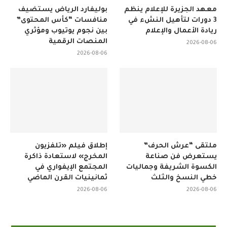
معهد الجزيرة للإعلام ينظم
بوليفارد الرياض يستضيف
3 دورات لتأهيل النشء في
منافسات “كأس المحتوى”
ريادة الأعمال والإعلام
بين نجوم يوتيوب ومؤثري
المنصات الرقمية
2026-08-06
2026-08-06
ملتقى “عرش الحرف”
إطلاق فيلم «تلفزيون
يستعرض فن صناعة
المخرج» لاستعادة ذاكرة
الكسوة الشريفة وجماليات
المجتمع الإيفواري في
خطي النسخ والثلث
ثمانينيات القرن الماضي
2026-08-06
2026-08-06