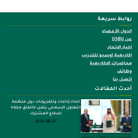
روابط سريعة
الدول الأعضاء
عن OSBU
اخبار الاتحاد
اكاديمية اوسبو للتدريب
محاضرات الاكاديمية
وظائف
إتصل بنا
أحدث المقالات
اتحاد إذاعات وتلفزيونات دول منظمة
التعاون الإسلامي يثمن «اتفاق مكة»
للدفاع المشترك
2026-08-07