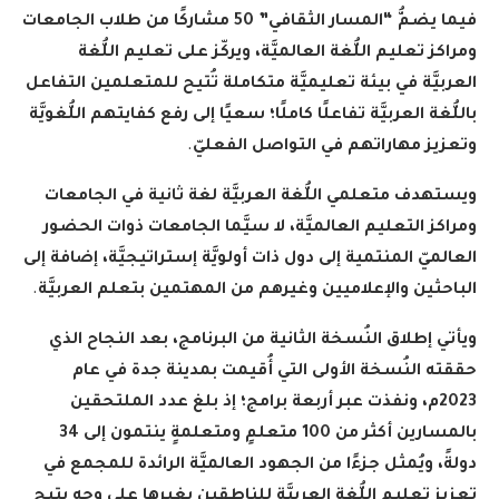
فيما يضمُّ “المسار الثقافي” 50 مشاركًا من طلاب الجامعات
ومراكز تعليم اللُّغة العالميَّة، ويركّز على تعليم اللُّغة
العربيَّة في بيئة تعليميَّة متكاملة تُتيح للمتعلمين التفاعل
باللُّغة العربيَّة تفاعلًا كاملًا؛ سعيًا إلى رفع كفايتهم اللُّغويَّة
وتعزيز مهاراتهم في التواصل الفعليّ
.
ويستهدف متعلمي اللُّغة العربيَّة لغة ثانية في الجامعات
ومراكز التعليم العالميَّة، لا سيَّما الجامعات ذوات الحضور
العالميّ المنتمية إلى دول ذات أولويَّة إستراتيجيَّة، إضافة إلى
الباحثين والإعلاميين وغيرهم من المهتمين بتعلم العربيَّة
.
ويأتي إطلاق النُسخة الثانية من البرنامج، بعد النجاح الذي
حققته النُسخة الأولى التي أُقيمت بمدينة جدة في عام
2023م، ونفذت عبر أربعة برامج؛ إذ بلغ عدد الملتحقين
بالمسارين أكثر من 100 متعلمٍ ومتعلمةٍ ينتمون إلى 34
دولةً، ويُمثل جزءًا من الجهود العالميَّة الرائدة للمجمع في
تعزيز تعليم اللُّغة العربيَّة للناطقين بغيرها على وجهٍ يتيح