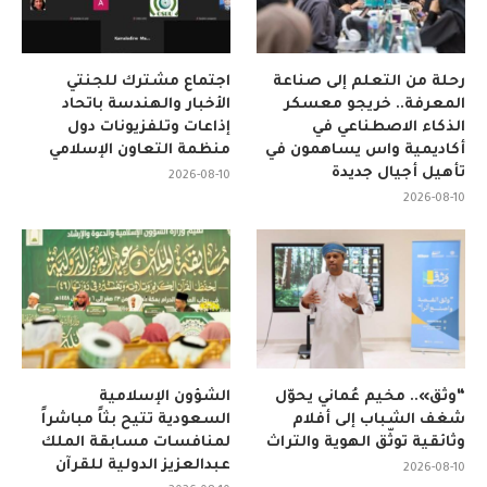
رحلة من التعلم إلى صناعة
اجتماع مشترك للجنتي
المعرفة.. خريجو معسكر
الأخبار والهندسة باتحاد
الذكاء الاصطناعي في
إذاعات وتلفزيونات دول
أكاديمية واس يساهمون في
منظمة التعاون الإسلامي
تأهيل أجيال جديدة
2026-08-10
2026-08-10
“وثّق».. مخيم عُماني يحوّل
الشؤون الإسلامية
شغف الشباب إلى أفلام
السعودية تتيح بثاً مباشراً
وثائقية توثّق الهوية والتراث
لمنافسات مسابقة الملك
عبدالعزيز الدولية للقرآن
2026-08-10