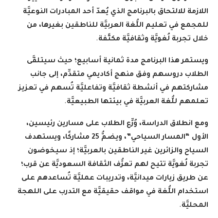
اللازمة للالتحاق بالبرنامج الذي يُعدّ أحد المبادرات النوعيَّة
للمجمع في تعليم اللُّغة العربيَّة للناطقين بغيرها، من
خلال تجربة لُغويَّة وثقافيَّة مكثَّفة
.
ويستمر هذا البرنامج مدة ثمانية أسابيع؛ حيث سيتلقَّى
الطلاب دروسهم وفق منهج أكاديمي متقدِّم، إلى جانب
مشاركتهم في أنشطة ثقافيَّة وتفاعليَّة تُسهم في تعزيز
تعلمهم للُّغة العربيَّة في بيئتها الطبيعيَّة
.
ومع انطلاق الدراسة، وُزِّع الطلاب على مسارين رئيسين،
الأول “المسار السياحي”، ويضمُّ 25 مشاركًا، ويستهدف
السياح والزائرين غير الناطقين بالعربيَّة؛ إذ سيخوضون
تجربة لُغويَّة تتيح لهم تعرُّف الثقافة السعوديَّة عن قرب؛
عن طريق زيارات ميدانيَّة، وتدريبات عمليَّة تُساعدهم على
استخدام اللُّغة في مواقف حقيقيَّة مع التدرب على اللهجة
المحليَّة
.