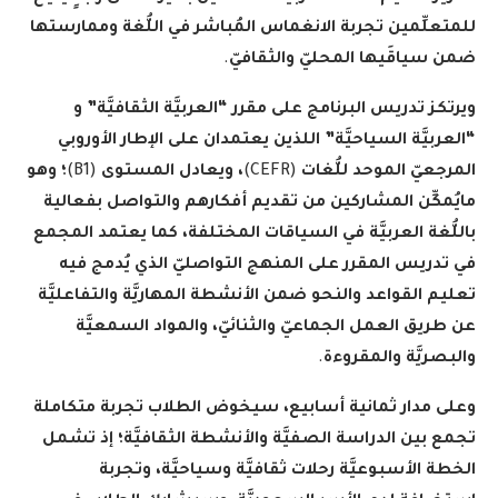
للمتعلِّمين تجربة الانغماس المُباشر في اللُّغة وممارستها
ضمن سياقَيها المحليّ والثقافيّ
.
ويرتكز تدريس البرنامج على مقرر “العربيَّة الثقافيَّة” و
“العربيَّة السياحيَّة” اللذين يعتمدان على الإطار الأوروبي
المرجعيّ الموحد للُّغات
(CEFR)
، ويعادل المستوى
(B1)
؛ وهو
مايُمكِّن المشاركين من تقديم أفكارهم والتواصل بفعالية
باللُّغة العربيَّة في السياقات المختلفة، كما يعتمد المجمع
في تدريس المقرر على المنهج التواصليّ الذي يُدمج فيه
تعليم القواعد والنحو ضمن الأنشطة المهاريَّة والتفاعليَّة
عن طريق العمل الجماعيّ والثنائيّ، والمواد السمعيَّة
والبصريَّة والمقروءة
.
وعلى مدار ثمانية أسابيع، سيخوض الطلاب تجربة متكاملة
تجمع بين الدراسة الصفيَّة والأنشطة الثقافيَّة؛ إذ تشمل
الخطة الأسبوعيَّة رحلات ثقافيَّة وسياحيَّة، وتجربة