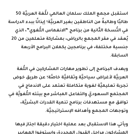
استقبل مجمع الملك سلمان العالمي للُّغة العربيَّة 50
طالبًا وطالبةً من الناطقين بغير العربيَّة؛ إيذانًا ببدء الدراسة
في النُّسخة الثَّانية من برنامج “الانغماس اللُّغوي”، الذي
يُعقد في مقر المجمع بالرياض، بمشاركة متعلمين من 20
جنسية مختلفة، في برنامجين يكملان البرامج الأربعة
السابقة
.
ويهدف البرنامج إلى تطوير مهارات المشاركين في اللُّغة
العربيَّة لأغراض سياحيَّة وثقافيَّة خاصَّة؛ عن طريق خوض
تجربة تعليميَّة لغوية متكاملة تعتمد على الاندماج في
المجتمع السعوديّ والتفاعل المباشر مع بيئته اللُّغويَّة في
توافق مع مستهدفات برنامج تنمية القدرات البشريَّة،
وتوجهات المجمع وأهدافه الإستراتيجيَّة
.
ويأتي هذا الاستقبال بعد عملية اختيار دقيقة اجتاز فيها
المشاركون مراحل القبول المحددة، واستوفوا المعايير