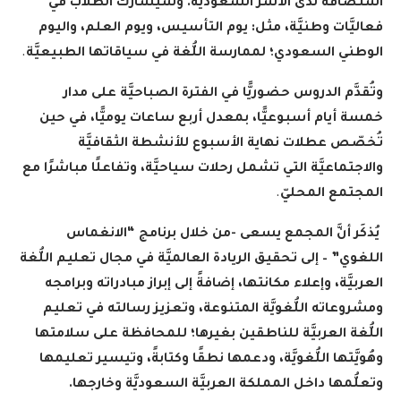
استضافة لدى الأسر السعوديَّة. وسيشارك الطلاب في
فعاليَّات وطنيَّة، مثل: يوم التأسيس، ويوم العلم، واليوم
الوطني السعودي؛ لممارسة اللُّغة في سياقاتها الطبيعيَّة
.
وتُقدَّم الدروس حضوريًّا في الفترة الصباحيَّة على مدار
خمسة أيام أسبوعيًّا، بمعدل أربع ساعات يوميًّا، في حين
تُخصّص عطلات نهاية الأسبوع للأنشطة الثقافيَّة
والاجتماعيَّة التي تشمل رحلات سياحيَّة، وتفاعلًا مباشرًا مع
المجتمع المحليّ
.
يُذكَر أنَّ المجمع يسعى -من خلال برنامج “الانغماس
اللغوي” – إلى تحقيق الريادة العالميَّة في مجال تعليم اللُّغة
العربيَّة، وإعلاء مكانتها، إضافةً إلى إبراز مبادراته وبرامجه
ومشروعاته اللُّغويَّة المتنوعة، وتعزيز رسالته في تعليم
اللُّغة العربيَّة للناطقين بغيرها؛ للمحافظة على سلامتها
وهُويَّتها اللُّغويَّة، ودعمها نطقًا وكتابةً، وتيسير تعليمها
وتعلُّمها داخل المملكة العربيَّة السعوديَّة وخارجها.