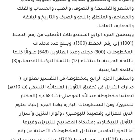
والقراءات، والتفسير والحديث والسيرة النبوية، والأدب
والشعر والفلسفة والتصوف، والطب، والحساب والفلك
والمعاجم، والمنطق والنحو والصرف والتاريخ والبلاغة
والمعارف العامة.
ويتضمن الجزء الرابع المخطوطات الأصلية من رقم الحفظ
(1001) إلى رقم الحفظ (1300)، ويبلغ عدد مجلدات
المخطوطات (300) مجلد، وعدد العناوين (643) عنوانًا كلها
باللغة العربية، باستثناء (12) باللغة التركية القديمة، و(8)
باللغة الفارسية.
واستهل الجزء الرابع بمخطوطة في التفسير بعنوان: (
مدارك التنزيل في تحقيق التأويل) لعبدالله النسفي (ت 710هـ)
تبعتها مخطوطة عبدالله الموصلي (ت 683هـ): (المختار
للفتوى)، ومن المخطوطات البارزة بهذا الجزء: إحياء علوم
الدين للغزالي، وقصيدة للبوصيري، وأنوار التنزيل وأسرار
التأويل للبيضاوي، ومشكاة المصابيح للتبريزي وغيرها.
أما الجزء الخامس فيتناول المخطوطات الأصلية من رقم