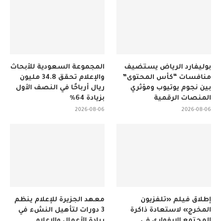
بوليفارد الرياض يستضيف
المجموعة السعودية للأبحاث
منافسات “كأس المحتوى”
والإعلام تحقق 34.8 مليون
بين نجوم يوتيوب ومؤثري
ريال أرباحًا في النصف الأول
المنصات الرقمية
بزيادة 64%
2026-08-06
2026-08-06
إطلاق فيلم «تلفزيون
معهد الجزيرة للإعلام ينظم
المخرج» لاستعادة ذاكرة
3 دورات لتأهيل النشء في
المجتمع الإيفواري في
ريادة الأعمال والإعلام