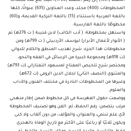
الحفظ (1301) إلى رقم الحفظ (1700)، حيث بلغ عدد مجلدات
المخطوطات (400) مجلد، وعدد العناوين (635) عنوانًا، كلها
باللغة العربية باستثناء (15) باللغة التركية القديمة، و(60)
مخطوطًا باللغة الفارسية.
واستهل بمخطوطة: ( أدب الكاتب) لابن قتيبة ( ت 276هـ) ثم
( الأنوار لأعمال الأبرار) ليوسف الأردبيلي ( ت 799هـ) ومن
مخطوطات هذا الجزء: شرح تهذيب المنطق والكلام للدواني
(ت 918هـ) ومجموعة كبيرة من الرسائل في الفقه والنحو،
ومختصر شرح تلخيص المفتاح لمسعود التفتازاني (ت 793هـ)
والمثنوي (النصف الثاني) لجلال الدين الرومي (ت 672هـ)
وغيرها من المخطوطات النادرة في مختلف الفنون والآداب
والعلوم.
ووضعت حقول الفهرسة في كل مخطوط ضمن إطار منهجي
مرتب يتضمن: رقم الحفظ، ثم: الفن وهو تصنيف المخطوطة
لأي علم تنتمي، والعنوان، والمؤلف، من دون ألقاب ولا كنى
ويكون ثلاثيًا أو رباعيًا على الأكثر مع تاريخ الوفاة بالهجري