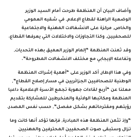
وأضاف البيان أن المنظمة طرحت أمام السيد الوزير
الوضعية الراهنة لقطاع الإعلام, في شقيه العمومي
والخاص, مركزة على الانشغالات المهنية والاجتماعية
للصحفيين, وكذا التجاوزات والاختلالات التي يعرفها القطاع.
وقد ثمنت المنظمة “إلمام الوزير العميق بهذه التحديات,
وتفاعله الإيجابي مع مختلف الانشغالات المطروحة”.
وفي هذا الإطار, أكد الوزير على “أهمية إشراك المنظمة
الوطنية للصحافيين الجزائريين في مسار إصلاح القطاع”,
معلنا عن “أربع لقاءات جهوية تجمع الأسرة الإعلامية داعيا
المنظمة ومكاتبها الولائية والمنخرطين للمشاركة بتقديم
رؤيتهم ومقترحاتهم بشكل مفصل”, حسب نفس المصدر.
“وإذ تثمن المنظمة هذه المبادرة, فإنها تؤكد أنها كانت وما
تزال وستبقى صوت الصحفيين المحترفين والمهنيين