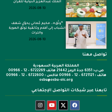
الملك عبدالعزيز الدولية للقرآن
2026-08-10
“وثّق».. مخيم عُماني يحوّل شغف
الشباب إلى أفلام وثائقية توثّق الهوية
والتراث
2026-08-10
تواصل معنا
المملكة العربية السعودية
ص.ب: 6351 جدة الرمز 21442 هاتف 6722269 – 12 – 00966
هاتف : 6721121 – 12 – 00966 فاكس : 6722600 – 12 – 00966
osbu@osbu-oic.org
تابعنا عبر شبكات التواصل الإجتماعي