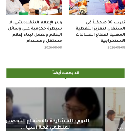
تدريب 30 صحفياً في
وزير الإعلام البنغلاديشي: لا
السنغال لتعزيز التغطية
سيطرة حكومية على وسائل
المهنية لقطاع الصناعات
الإعلام ونعمل لبناء إعلام
الاستخراجية
مستقل ومستدام
2026-08-08
2026-08-08
قد يهمك أيضاً
اليوم : المشاركة بالاجتماع التحضيري
لمنظمي قمة اسيا...