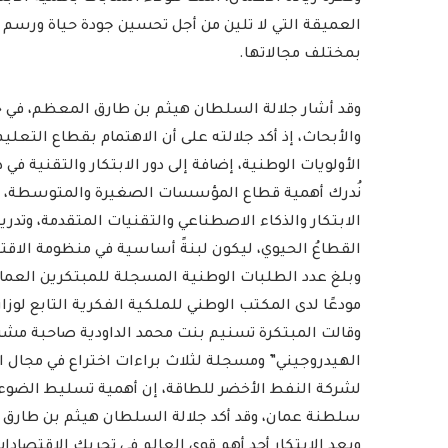
العميقة التي لا تلين من أجل تحسين جودة حياة ورس
بمختلف مجالاتها.
وقد أشار جلالة السلطان هيثم بن طارق المعظم، في خطا
والأبحاث، إذ أكد جلالته على أن الاهتمام بقطاع التعليم
الأولويات الوطنية، إضافة إلى دور الابتكار والتقنية في
نُدرك أهمية قطاع المؤسسات الصغيرة والمتوسطة، وقط
الابتكار والذكاء الاصطناعي والتقنيات المتقدمة، وتد
القطاعُ الحيوي، ليكون لبنةً أساسية في منظومة الاقت
مودعًا لدى المكتب الوطني للملكية الفكرية التابع لوزار
وقالت المبتكرة تسنيم بنت محمد الداودية صاحبة مشر
الهيدروجيني” ومسجلة لثلاث براءات اختراع في مجال
لشركة النفط الأخضر للطاقة، إن أهمية تسليط الضوء عل
سلطنة عمان، وقد أكد جلالة السلطان هيثم بن طارق ا
ويعد الابتكار أحد أهم قوى العالم في تحريك الاقتصادات