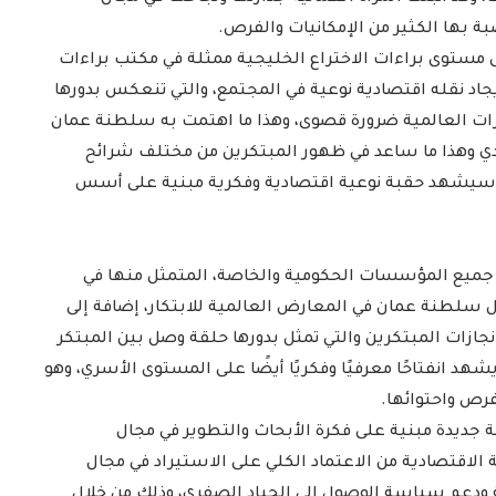
بة بها الكثير من الإمكانيات والفرص.
ى مستوى براءات الاختراع الخليجية ممثلة في مكتب براءات
كار دوره فعال في إيجاد نقله اقتصادية نوعية في المجتمع، والتي تنعكس بدورها
ورات العالمية ضرورة قصوى، وهذا ما اهتمت به سلطنة عمان
ادي وهذا ما ساعد في ظهور المبتكرين من مختلف شرائح
الدارسون باكاديمية اتحاد اذاعات
 سيشهد حقبة نوعية اقتصادية وفكرية مبنية على أسس
ن الإسلامي
وتليفزيونات التعاون الإسلامي
اء...
يؤدون ...
2022-02-16
 جميع المؤسسات الحكومية والخاصة، المتمثل منها في
ل سلطنة عمان في المعارض العالمية للابتكار، إضافة إلى
جازات المبتكرين والتي تمثل بدورها حلقة وصل بين المبتكر
د انفتاحًا معرفيًا وفكريًا أيضًا على المستوى الأسري، وهو
فرص واحتوائها.
فة جديدة مبنية على فكرة الأبحاث والتطوير في مجال
 الاقتصادية من الاعتماد الكلي على الاستيراد في مجال
ئة ودعم سياسة الوصول إلى الحياد الصفري، وذلك من خلال