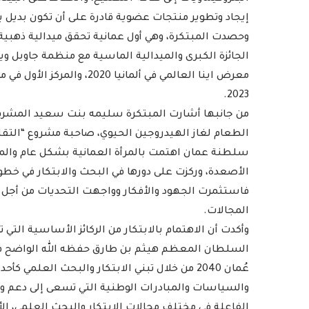
إيجاد وتطوير منتجات عضوية قادرة على أن تكون بديل يكا
معرض اينا العالمي في ألما
2023.
الطعام لغاز الهيدروجين الحيوي، صاحبة مشروع “التقليل 
سلطنة عمان اهتمت بالمرأة العمانية بشكل عام وال
الأصعدة، وركزت على دورها في البحث والابتكار في خ
فاستثمرت الجهود والأفكار وواجهت التحديات من أجل ت
المجالات.
‎وأكدت أن الاهتمام بالابتكار من الركائز الأساسية الت
السلطان المعظم هيثم بن طارق حفظه الله الواضح في 
عُمان 2040 من خلال تبني الابتكار والبحث العل
والسياسات والمبادرات الوطنية التي تسعى إلى دعم وتم
الفاعلة في مختلف مجالات الابتكار والبحث العلمي، ا