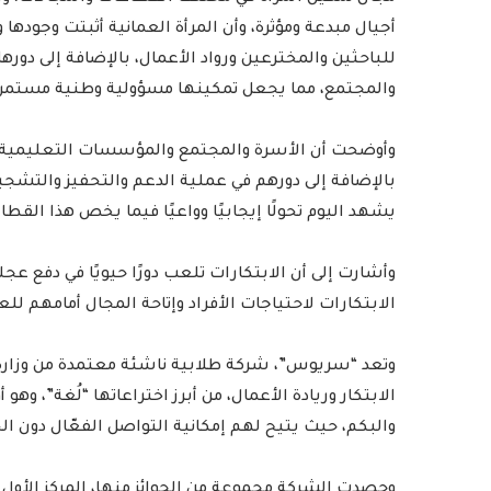
أجيال مبدعة ومؤثرة، وأن المرأة العمانية أثبتت وجوده
للباحثين والمخترعين ورواد الأعمال، بالإضافة إلى دوره
والمجتمع، مما يجعل تمكينها مسؤولية وطنية مستمرة
وأوضحت أن الأسرة والمجتمع والمؤسسات التعليمية لها 
بالإضافة إلى دورهم في عملية الدعم والتحفيز والتشجيع
يشهد اليوم تحولًا إيجابيًا وواعيًا فيما يخص هذا القطاع
وأشارت إلى أن الابتكارات تلعب دورًا حيويًا في دفع عج
الابتكارات لاحتياجات الأفراد وإتاحة المجال أمامهم ل
وتعد “سريوس”، شركة طلابية ناشئة معتمدة من وزارة 
الابتكار وريادة الأعمال، من أبرز اختراعاتها “لُغة”، و
والبكم، حيث يتيح لهم إمكانية التواصل الفعّال دون ا
وحصدت الشركة مجموعة من الجوائز منها، المركز الأول ف