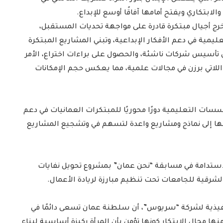
ابتكاري ويفتح أمامها آفاقًا أوسع للإبداع.
خرج أجيال مبتكرة قادرة على مواجهة تحديات المستقبل،
ليمية في دعم الأفكار الإبداعية، وتبني المشاريع المبتكرة
 تأسيس شركات ناشئة، والحصول على براءات اختراع، الأمر
اللاتي برزن في مجالات علمية، مما يعكس حجم الإمكانات
سسات التعليمية دورًا محوريًا للمبتكرات العمانيات في دعم
يلها إلى نماذج ومشاريع واعدة لتسهم في وتشجيع المشاريع
استدامة في مسابقة “نحن عمان” بمشروع تحويل نفايات
الشرقية للجامعات تحت تنظيم مبارزة لريادة الأعمال.
تنفيذية لشركة “سريوس”، أن سلطنة عمان تسعى دائمًا في
ا مجال الابتكار كونها تؤمن بأن المرأة ركيزة أساسية لبناء