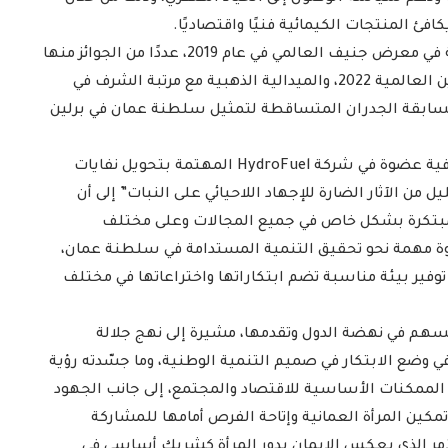
فئ المنتجات الكيمائية فنيًا واقتصاديًا.
وحصدت المبتكرة، وهي أول عمانية تحقق ميدالية ذهبية في معرض جنيف العالمي في عام 2019، عددًا من الجوائز منها
الجائزة الكبرى والميدالية الماسية مع منظمة جاوبل وين العالمية 2022، والميدالية الذهبية مع مرتبة الشرف في
نيا 2020، والمركز الأول في مسابقة الجدران المتساقطة لتمثيل سلطنة عمان في برلين
من جانبها أشارت المبتكرة سليمه بنت سعيد المشرفية عضوة في شركة HydroFuel المهتمة بتحويل نفايات
من الآثار الضارة للإجهاد اللاحيائي على النبات” إلى أن
مبتكرة بشكل خاص في جميع المجالات وعلى مختلف
طوة مهمة نحو تحقيق التنمية المستدامة في سلطنة عمان،
وفير بيئة مناسبة تضم ابتكاراتها واختراعاتها في مختلف
ي تسهم في نهضة الدول وتقدمها، مشيرة إلى نهج جلالة
وضع الابتكار في صميم التنمية الوطنية، وما جسّدته رؤية
مي كأحد الممكنات الأساسية للاقتصاد والمجتمع، إلى جانب الجهود
كين المرأة العمانية وإتاحة الفرص أمامها للمشاركة
لأمر الذي يعكس الإيمان بدور المرأة كشريك أساسي في