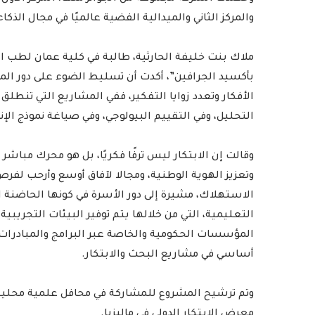
والمركز الثاني والميدالية الفضية عالميًا في مجال الذك
ملاك بنت خليفة الحارثية، طالبة في كلية عمان لطب
بأكسيد الجرافين”، أكدت أن تسليط الضوء على دور المرأ
الأفكار وتعدد زوايا التفكير، ففي المشاريع التي تنطلق 
التحليل، وفي التقييم البيولوجي، وفي صياغة نموذج الإنت
وقالت إن الابتكار ليس ترفًا فكريًا، بل هو محرك مباشر
وتعزيز الهوية الوطنية، ومجالا لآفاق أوسع وأرحب لفرص
الاستهلاك، مشيرة إلى دور الأسرة في كونها الحاضنة ال
التعليمية، التي من خلالها يتم توفير البيئات التجريبي
المؤسسات الحكومية والخاصة عبر البرامج والمبادرات ا
أساسي في مشاريع البحث والابتكار.
وتم ترشيح المشروع للمشاركة في محافل علمية محلية و
معرض الابتكار الدولي في ماليزيا.