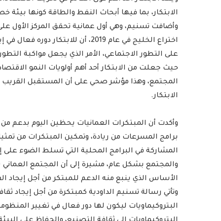
الابتكار، بما فيها أبحاث النفط والطاقة كونها بيئة خص
وأضافت تسنيم، وهي أول عمانية تحقق المركز الأول عل
اختراع الخليج في عام 2019، أن للابت
على التطور الاجتماعي، الأمر الذي يجعل مواكبة التط
حيث جعلت من الابتكار أحد أهم أولويات النمو الاقتص
المجتمع، وهذا مؤشر صحي على أن المستقبل القريب
رامج بإذاعات وتليفزيونات
أمين عام منظمة التعاو
لإسلامي بمدينة الإنتاج...
يدعو الدول الأعض
الابتكار.
2022-04-12
2022-04-12
وأكدت أن المبتكرات العمانيات يحظين اليوم بدعم من
برامج المسرعات من ريادة، وتمكين المبتكرات من تمثي
المشاركة في البرامج المحلية التي تسلط الضوء على إن
والمجتمع بشكل عام، مشيرة إلى أن المجتمع العماني يشه
الأساس الذي ينبع منه الدعم للمبتكر من أجل إيجاد ال
وتأتي رسالة تسنيم الداودية كمبتكرة من أجل إيجاد ثقا
البتروكيماويات ليكون لها دور فعال في تغيير المنظومة
البتروكيماويات إلى ثقافة التصنيع، والحفاظ على البي