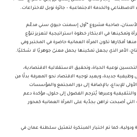
اء الاصطناعي والخدمة الاجتماعية – جائزة نوبل للاختراعات.
 الأسنان، صاحبة مشروع “أول إسمنت حيوي سني مدعّم
ة وتمكينها في الابتكار خطوة استراتيجية لتعزيز تنوّع
منها أفكارها تكون المرأة العمانية حاضرة في المختبر وفي
اج، الأمر الذي يجعل تمكينها يحمل معنىً جوهريًا لا شكليًا.
 لتحسين نوعية الحياة، وتحقيق الاستقلالية الاقتصادية،
 وظيفية جديدة، ويعيد توجيه الاقتصاد نحو المعرفة بدلًا من
أولى للإبداع، بالإضافة إلى دور المجتمع والمؤسسات
ة والتثقيفية وعبرها يُترجم الفضول إلى حلول، مؤكدة دعم
لتي أصبحت تراهن بجدّية على المرأة العمانية كمحور
دولية، كما تم اختيار المبتكرة لتمثيل سلطنة عمان في