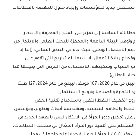
م مستقبل جديد للمؤسسات وإيجاد حلول للنهضة بالقطاعات
باته السامية إلى تعزيز بنى العلم والمعرفة والابتكار
 وتوفير البيئة الداعمة والمحفزة للبحث العلمي والابتكار من
 دعم الاقتصاد الوطني، حيث جاء في النطق السامي: (إننا إذ
اع ريادة الأعمال، لا سيما المشاريع التي تقوم على
ريب الشباب وتمكينهم، للاستفادة من الفرص التي يتيحها هذا
صاد الوطني).
وبلغ عدد الطلبات الوطنية المسجلة للمبتكرين العمانيبن في عام 2020، 107 مودعًا، ليبلغ في عام 2024، 127 طلبًا
ة التجارة والصناعة وترويج الاستثمار.
وع “تخفيف النفط الثقيل باستخدام تقنية الحقن
 النفط والطاقة المتجددة، ومهندسة أبحاث وتطوير، ومؤسس
ى تمكين ودور المرأة في الابتكار ليس بالعهد الجديد في
لمعظم على أهمية دور المرأة الفعّال في مختلف القطاعات،
، وقد أثبتت المرأة العمانية جدارتها ونجاحها في مجال