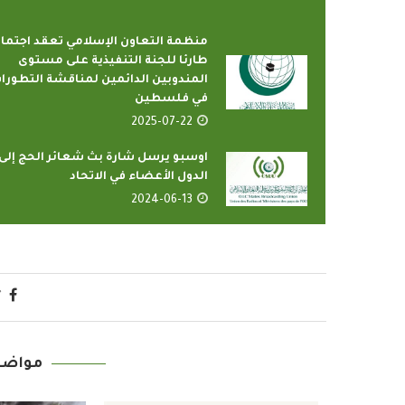
منظمة التعاون الإسلامي تعقد اجتماع
طارئا للجنة التنفيذية على مستوى
المندوبين الدائمين لمناقشة التطورا
في فلسطين
2025-07-22
اوسبو يرسل شارة بث شعائر الحج إلى
الدول الأعضاء في الاتحاد
2024-06-13
رامج بإذاعات وتليفزيونات
أمين عام منظمة التعا
لإسلامي بمدينة الإنتاج...
يدعو الدول الأعض
2022-04-12
2022-04-12
مواضي