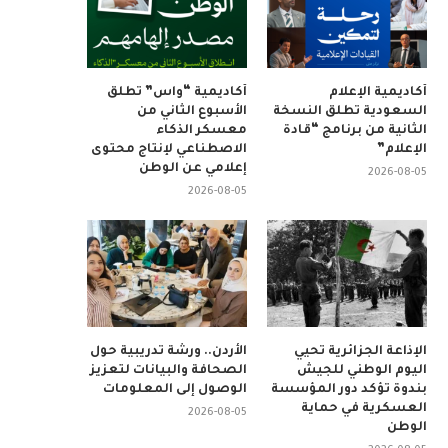
أكاديمية الإعلام
أكاديمية “واس” تطلق
السعودية تطلق النسخة
الأسبوع الثاني من
الثانية من برنامج “قادة
معسكر الذكاء
الإعلام”
الاصطناعي لإنتاج محتوى
إعلامي عن الوطن
2026-08-05
2026-08-05
الإذاعة الجزائرية تحيي
الأردن.. ورشة تدريبية حول
اليوم الوطني للجيش
الصحافة والبيانات لتعزيز
بندوة تؤكد دور المؤسسة
الوصول إلى المعلومات
العسكرية في حماية
2026-08-05
الوطن