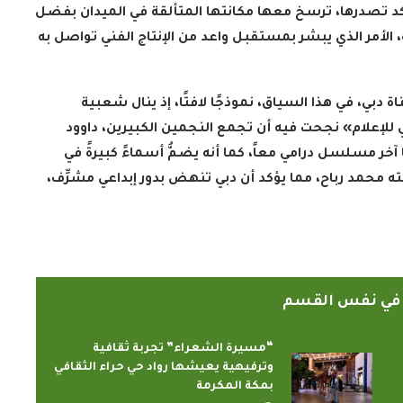
تصدرها، ترسخ معها مكانتها المتألقة في الميدان بفضل
، الأمر الذي يبشر بمستقبل واعد من الإنتاج الفني تواصل به
بي، في هذا السياق، نموذجًا لافتًا، إذ ينال شعبية
إعلام» نجحت فيه أن تجمع النجمين الكبيرين، داوود
2 عاماً على تقديمهما آخر مسلسل درامي معاً، كما أنه يضمُّ أسماءً كبيرةً في
 محمد رباح، مما يؤكد أن دبي تنهض بدور إبداعي مشرِّف،
ً في نفس القسم
“مسيرة الشعراء” تجربة ثقافية
وترفيهية يعيشها رواد حي حراء الثقافي
بمكة المكرمة