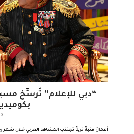
“دبي للإعلام” تُرسِّخ مسي
بكوميدي
10
أعمالٌ فنيةٌ ثريةٌ تجتذب المشاهد العربي خلال شهر 