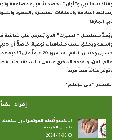
وقناة سما دبي و”أوان” تحصد شعبية مضاعفة وتؤكد 
رسالتها الهادفة والإمكانات المتميزة والجهود والفيرة
دبي إنجازها
.
ويُعدُّ مسلسل “السيرك” الذي يُعرض على شاشة قناة د
واسعة ويحقق نسب مشاهدات نوعية، خاصةً أن «دبي لل
حسين وحسن البلام بعد مرور 0
عالم الفن، ويقدمه المخرج عيسى ذياب، وقد كتب قصته
وتوفر مناخاً فنياً فريداً
.
المصدر:
“دبي للإعلام”
إقراء أيضا
الألكسو تُنظّم المؤتمـر الأول للكفيف
بالدول العربية
2024-11-06