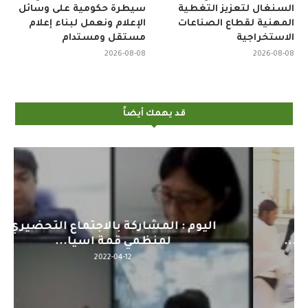
السنغال لتعزيز التغطية
سيطرة حكومية على وسائل
المهنية لقطاع الصناعات
الإعلام ونعمل لبناء إعلام
الاستخراجية
مستقل ومستدام
2026-08-08
2026-08-08
قد يهمك أيضاً
اليوم : المشاركة بالاجتماع التحضيري
لمنظمي قمة اسيا...
2022-04-12