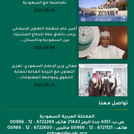
تضامنها مع السعودية
2026-08-08
أمين عام منظمة التعاون الإسلامي
يرحب باتفاق مكة للدفاع المشترك
بين السعودية وباكستان...
2026-08-08
معالي وزير الإعلام السعودي: تعزيز
التعاون مع النيابة العامة لحماية
الحقوق ومواجهة المعلومات...
2026-08-08
تواصل معنا
المملكة العربية السعودية
ص.ب: 6351 جدة الرمز 21442 هاتف 6722269 – 12 – 00966
هاتف : 6721121 – 12 – 00966 فاكس : 6722600 – 12 – 00966
osbu@osbu-oic.org