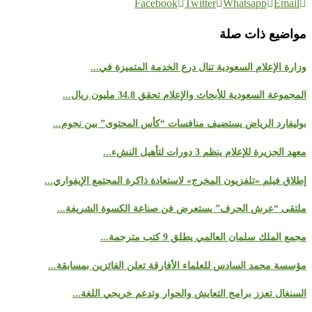
Facebook
Twitter
Whatsapp
Email
مواضيع ذات صلة
وزارة الإعلام السعودية تنال درع الخدمة المتميزة في...
المجموعة السعودية للأبحاث والإعلام تحقق 34.8 مليون ريال...
بوليفارد الرياض يستضيف منافسات “كأس المحتوى” بين نجوم...
معهد الجزيرة للإعلام ينظم 3 دورات لتأهيل النشء...
إطلاق فيلم «تلفزيون المخرج» لاستعادة ذاكرة المجتمع الإيفواري...
ملتقى “عرش الحرف” يستعرض فن صناعة الكسوة الشريفة...
مجمع الملك سلمان العالمي يطلق 9 كتب مترجمة...
مؤسسة محمد السادس للعلماء الأفارقة تعلن الفائزين بمسابقة...
السنغال تعزز برامج التعايش والحوار وتدعم خريجي اللغة...